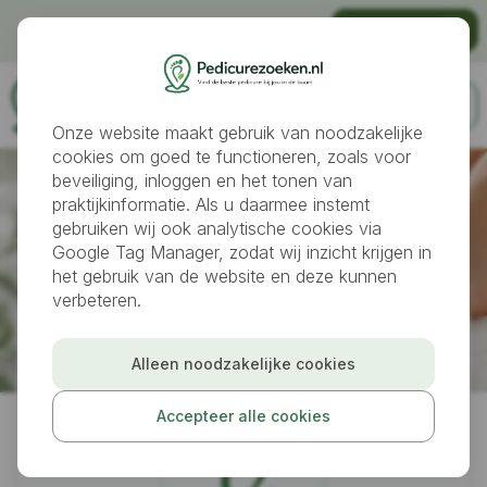
Gratis vindbaar worden als pedicure?
Praktijk aanmelden
Onze website maakt gebruik van noodzakelijke
cookies om goed te functioneren, zoals voor
beveiliging, inloggen en het tonen van
praktijkinformatie. Als u daarmee instemt
gebruiken wij ook analytische cookies via
Google Tag Manager, zodat wij inzicht krijgen in
het gebruik van de website en deze kunnen
verbeteren.
Pedicures
Amersfoort
Alleen noodzakelijke cookies
Vallerey's Pedicure Specialist
Accepteer alle cookies