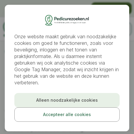
Gratis vindbaar worden als pedicure?
Praktijk aanmelden
Onze website maakt gebruik van noodzakelijke
cookies om goed te functioneren, zoals voor
beveiliging, inloggen en het tonen van
Pedicures
Bergen L
praktijkinformatie. Als u daarmee instemt
gebruiken wij ook analytische cookies via
Google Tag Manager, zodat wij inzicht krijgen in
Pedicure gezocht
het gebruik van de website en deze kunnen
verbeteren.
in
Bergen L
Alleen noodzakelijke cookies
Vind een betrouwbare pedicurepraktijk in Bergen
Accepteer alle cookies
L voor voetverzorging, voetklachten of een
medische pedicurebehandeling.