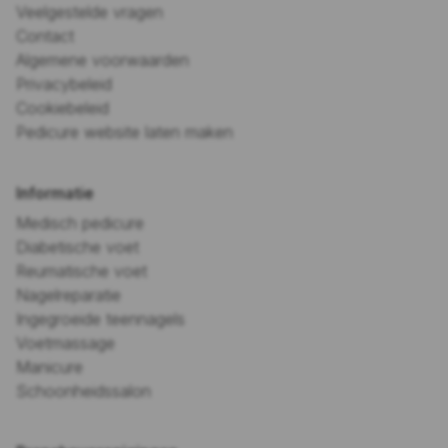
Veelgestelde vragen
Contact
Algemene voorwaarden
Privacybeleid
Cookiebeleid
Pedicure website laten maken
Informatie
Medisch pedicure
Diabetische voet
Reumatische voet
Nagelreparatie
Ingegroeide teennagels
Voetmassage
Manicure
Schoonheidssalon