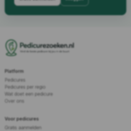
Platform
Pedicures
Pedicures per regio
Wat doet een pedicure
Over ons
Voor pedicures
Gratis aanmelden