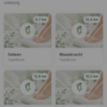
voetzorg.
6,7 km
13,4 km
Geleen
Maasbracht
1 pedicure
1 pedicure
13,8 km
15,5 km