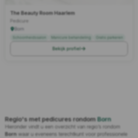
The Beauty Room Haarlem
Pedicure
Born
Schoonheidssalon
Manicure behandeling
Gratis parkeren
Bekijk profiel
Regio's met pedicures rondom
Born
Hieronder vindt u een overzicht van regio’s rondom
Born
waar u eveneens terechtkunt voor professionele