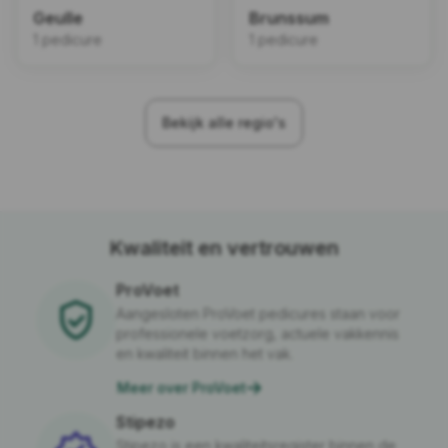
Geulle
Brunssum
1 pedicure
1 pedicure
Bekijk alle regio's
Kwaliteit en vertrouwen
ProVoet
Aangesloten ProVoet pedicures staan voor
professionele voetzorg, actuele vakkennis
en kwaliteit binnen het vak.
Meer over ProVoet
Stipezo
Stipezo is een kwaliteitsregister binnen de