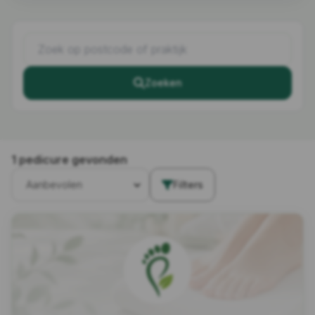
Zoeken
1 pedicure gevonden
Filters