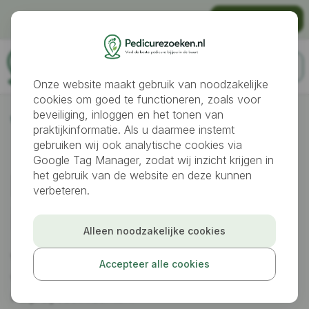
Gratis vindbaar worden als pedicure?
Praktijk aanmelden
Onze website maakt gebruik van noodzakelijke
cookies om goed te functioneren, zoals voor
beveiliging, inloggen en het tonen van
Pedicures
Born
praktijkinformatie. Als u daarmee instemt
gebruiken wij ook analytische cookies via
Google Tag Manager, zodat wij inzicht krijgen in
Pedicure gezocht
het gebruik van de website en deze kunnen
verbeteren.
in
Born
Alleen noodzakelijke cookies
Vind snel een geschikte pedicure in Born voor
Accepteer alle cookies
verzorgde voeten, preventieve voetverzorging of
hulp bij voetklachten.