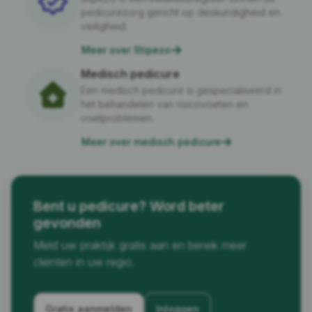
pedicurezorg gericht op deskundigheid en
veiligheid.
Meer over Stipezo
Medisch pedicure
Een medisch pedicure is gespecialiseerd in
het behandelen van risicovoeten en
voetproblemen.
Meer over medisch pedicure
Bent u pedicure? Word beter
gevonden
Meld uw praktijk gratis aan en bereik meer
cliënten in uw regio.
Gratis aanmelden
Inloggen