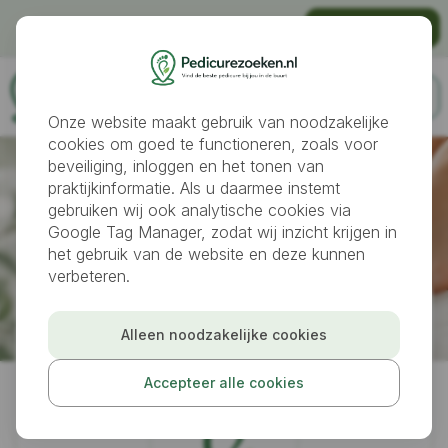
Gratis vindbaar worden als pedicure?
Praktijk aanmelden
Onze website maakt gebruik van noodzakelijke
cookies om goed te functioneren, zoals voor
beveiliging, inloggen en het tonen van
praktijkinformatie. Als u daarmee instemt
gebruiken wij ook analytische cookies via
Google Tag Manager, zodat wij inzicht krijgen in
het gebruik van de website en deze kunnen
verbeteren.
Pedicures
Eindhoven
Alleen noodzakelijke cookies
Pedicure & Beautysalon Alexandra
Accepteer alle cookies