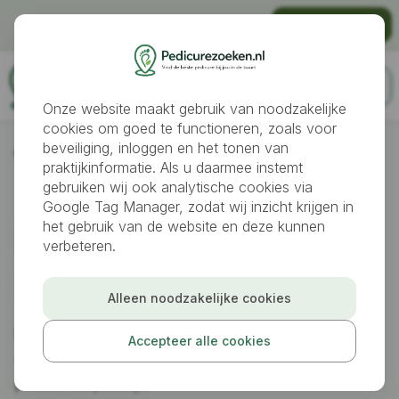
Gratis vindbaar worden als pedicure?
Praktijk aanmelden
Onze website maakt gebruik van noodzakelijke
cookies om goed te functioneren, zoals voor
beveiliging, inloggen en het tonen van
Pedicures
Gouda
praktijkinformatie. Als u daarmee instemt
gebruiken wij ook analytische cookies via
Google Tag Manager, zodat wij inzicht krijgen in
Pedicure gezocht
het gebruik van de website en deze kunnen
verbeteren.
in
Gouda
Alleen noodzakelijke cookies
Bekijk pedicures in Gouda en omgeving, vergelijk
Accepteer alle cookies
specialisaties en plan snel een afspraak bij een
passende praktijk.