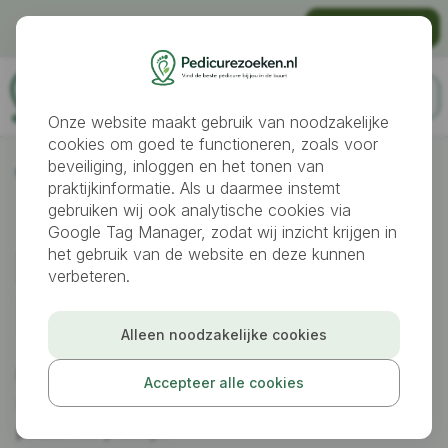
Gratis vindbaar worden als pedicure?
Praktijk aanmelden
Onze website maakt gebruik van noodzakelijke
cookies om goed te functioneren, zoals voor
beveiliging, inloggen en het tonen van
Pedicures
Hall
praktijkinformatie. Als u daarmee instemt
gebruiken wij ook analytische cookies via
Google Tag Manager, zodat wij inzicht krijgen in
Pedicure gezocht
het gebruik van de website en deze kunnen
verbeteren.
in
Hall
Alleen noodzakelijke cookies
Bekijk pedicures in Hall en omgeving, vergelijk
Accepteer alle cookies
specialisaties en plan snel een afspraak bij een
passende praktijk.