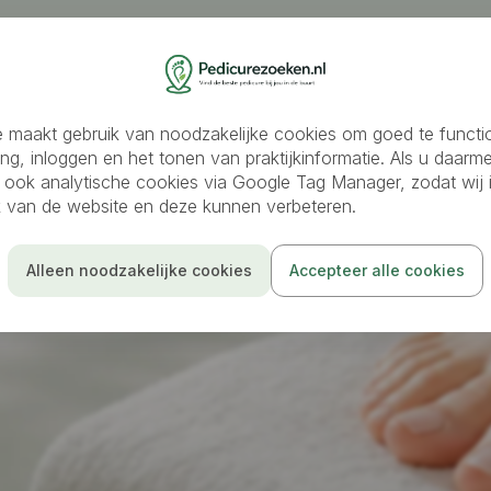
oeken
Medisch pedicure
Ambulante pedicure
Schoo
 maakt gebruik van noodzakelijke cookies om goed te functi
ing, inloggen en het tonen van praktijkinformatie. Als u daarm
 ook analytische cookies via Google Tag Manager, zodat wij i
ik van de website en deze kunnen verbeteren.
Alleen noodzakelijke cookies
Accepteer alle cookies