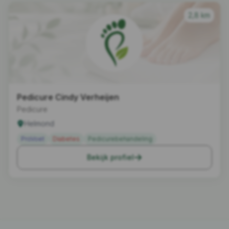
2,8 km
Pedicure Cindy Verheijen
Pedicure
Helmond
ProVoet
Diabetes
Pedicurebehandeling
Bekijk profiel