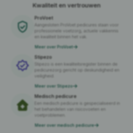
Kwaliteit en vertrouwen
ProVoet
Aangesloten ProVoet pedicures staan voor
professionele voetzorg, actuele vakkennis
en kwaliteit binnen het vak.
Meer over ProVoet
Stipezo
Stipezo is een kwaliteitsregister binnen de
pedicurezorg gericht op deskundigheid en
veiligheid.
Meer over Stipezo
Medisch pedicure
Een medisch pedicure is gespecialiseerd in
het behandelen van risicovoeten en
voetproblemen.
Meer over medisch pedicure