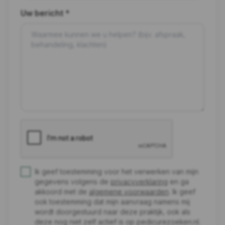
Uw bericht *
Ik geef toestemming voor het verwerken van mijn
gegevens volgens de
privacyverklaring
en ga
akkoord met de
algemene voorwaarden
. Ik geef
ook toestemming dat mijn aanvraag namens mij
wordt doorgestuurd naar deze praktijk, ook als
deze nog niet zelf actief is op pedicurezoeken.nl.