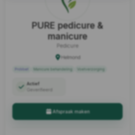
PURE pedicure &
manicure
Pedicure
Helmond
ProVoet
Manicure behandeling
Voetverzorging
Actief
Geverifieerd
Afspraak maken