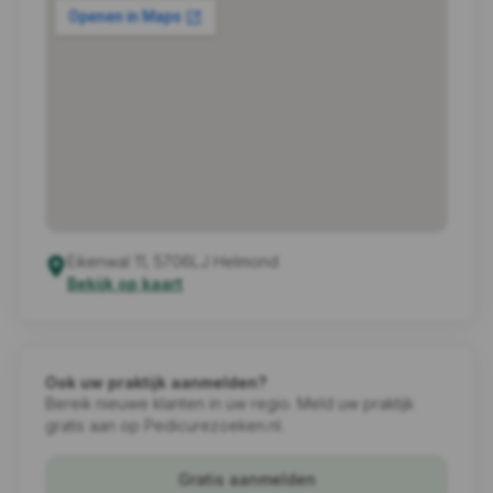
Eikenwal 11, 5706LJ Helmond
Bekijk op kaart
Ook uw praktijk aanmelden?
Bereik nieuwe klanten in uw regio. Meld uw praktijk
gratis aan op Pedicurezoeken.nl.
Gratis aanmelden