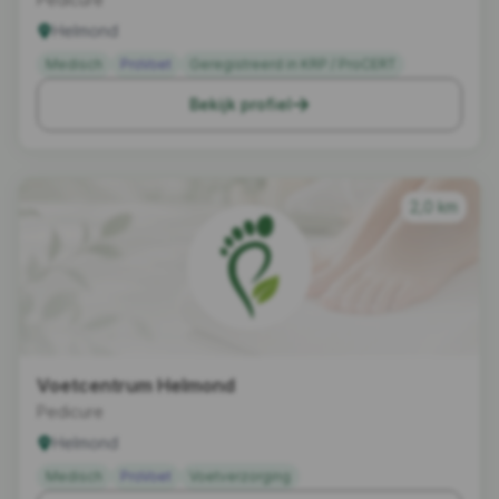
Helmond
Medisch
ProVoet
Geregistreerd in KRP / ProCERT
Bekijk profiel
2,0 km
Voetcentrum Helmond
Pedicure
Helmond
Medisch
ProVoet
Voetverzorging