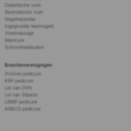
Diabetische voet
Reumatische voet
Nagelreparatie
Ingegroeide teennagels
Voetmassage
Manicure
Schoonheidssalon
Brancheverenigingen
ProVoet pedicure
KRP pedicure
Lid van DVN
Lid van Stipezo
LBMP pedicure
ANBOS pedicure