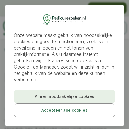
Gratis vindbaar worden als pedicure?
Praktijk aanmelden
Onze website maakt gebruik van noodzakelijke
cookies om goed te functioneren, zoals voor
beveiliging, inloggen en het tonen van
Pedicures
Hendrik-Ido-Ambacht
praktijkinformatie. Als u daarmee instemt
gebruiken wij ook analytische cookies via
Google Tag Manager, zodat wij inzicht krijgen in
Pedicure gezocht
het gebruik van de website en deze kunnen
verbeteren.
in
Hendrik-Ido-
Alleen noodzakelijke cookies
Ambacht
Accepteer alle cookies
Vind een betrouwbare pedicurepraktijk in