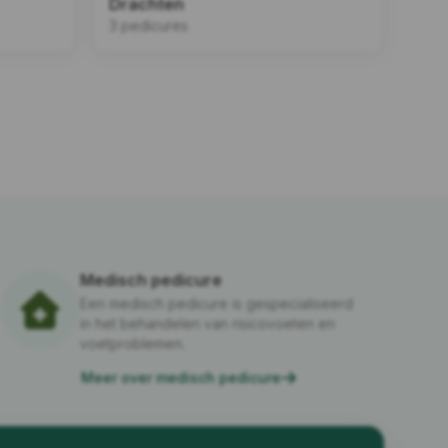
Drachten
3 pedicures
Medisch pedicure
Een medisch pedicure is gespecialiseerd
in het behandelen van risicovoeten en
voetproblemen.
Meer over medisch pedicure