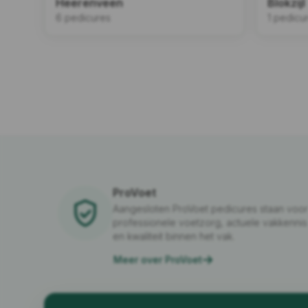
Heerenveen
Blokzijl
6 pedicures
1 pedicu
ProVoet
Aangesloten ProVoet pedicures staan voor
professionele voetzorg, actuele vakkennis
en kwaliteit binnen het vak.
Meer over ProVoet