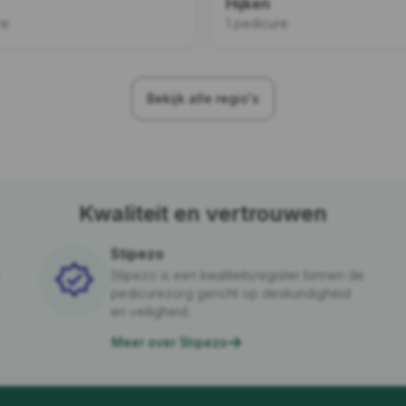
Hijken
re
1 pedicure
Bekijk alle regio's
Kwaliteit en vertrouwen
Stipezo
Stipezo is een kwaliteitsregister binnen de
pedicurezorg gericht op deskundigheid
en veiligheid.
Meer over Stipezo