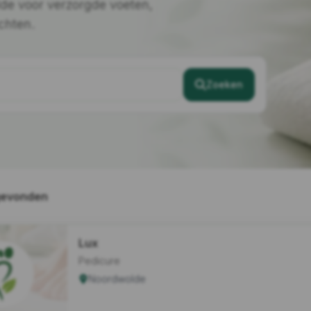
lde voor verzorgde voeten,
chten.
Zoeken
gevonden
Lux
Pedicure
Noordwolde