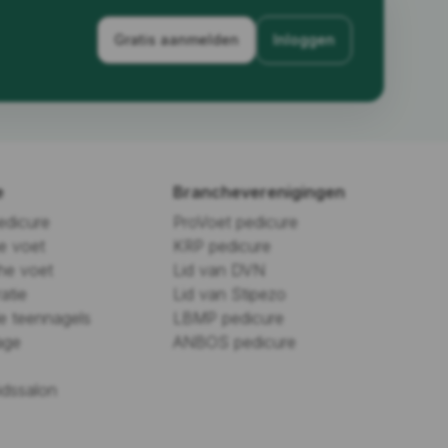
Gratis aanmelden
Inloggen
e
Brancheverenigingen
edicure
ProVoet pedicure
e voet
KRP pedicure
he voet
Lid van DVN
atie
Lid van Stipezo
e teennagels
LBMP pedicure
age
ANBOS pedicure
dssalon