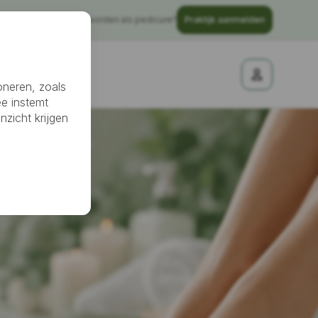
Gratis vindbaar worden als pedicure?
Praktijk aanmelden
nheidssalon
oneren, zoals
ee instemt
nzicht krijgen