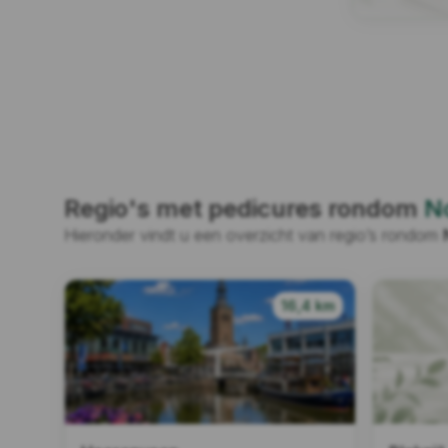
Regio's met pedicures rondom
N
Hieronder vindt u een overzicht van regio’s rondom
16,4 km