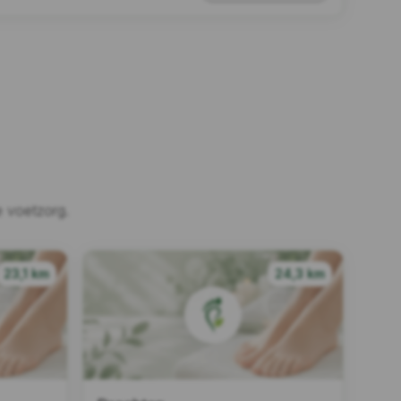
 voetzorg.
23,1 km
24,3 km