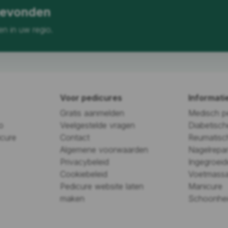
gevonden
en in uw regio.
Voor pedicures
Informati
Gratis aanmelden
Medisch p
o
Veelgestelde vragen
Diabetisch
icure
Contact
Reumatisc
Algemene voorwaarden
Nagelrepar
Privacybeleid
Ingegroeid
Cookiebeleid
Voetmass
Pedicure website laten
Manicure
maken
Schoonhei