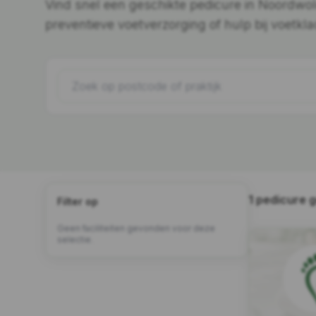
Vind snel een geschikte pedicure in Noordwo
preventieve voetverzorging of hulp bij voetkla
1 pedicure 
Filter op
Geen faciliteiten gevonden voor deze
selectie.