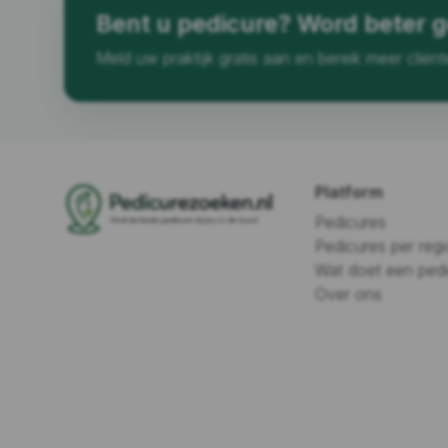
Bent u pedicure? Word beter 
Meld uw praktijk gratis aan en bereik meer cliënt
Platform
Pedicures
Pedicures per regi
Wat doet een ped
Over ons