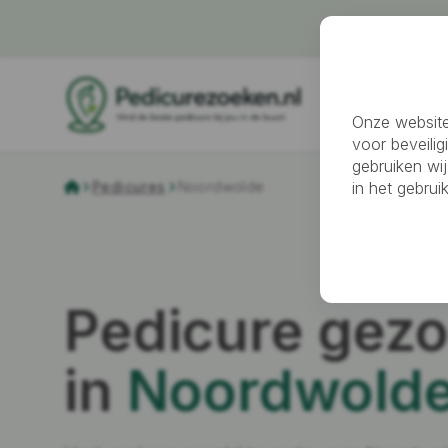
Pedicure z
Onze website
voor beveilig
gebruiken wij
in het gebru
Pedicures
Noordwolde
Pedicure gezo
in
Noordwold