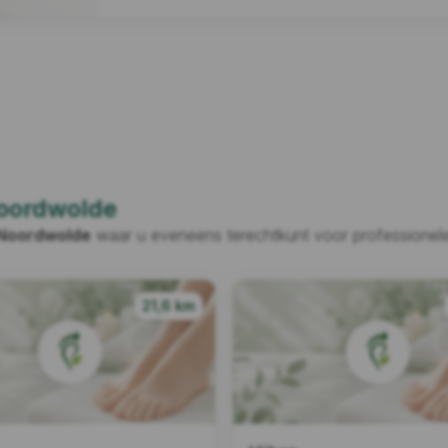
oordwolde
Noordwolde
waar u eveneens terechtkunt voor professionele
21,6 km