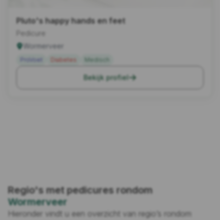
Pluto's happy hands en feet
Pedicure
Wormerveer
ProVoet
Diabetes
Medisch
Bekijk profiel
Regio's met pedicures rondom
Wormerveer
Hieronder vindt u een overzicht van regio’s rondom