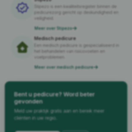
Stipezo is een kwaliteitsregister binnen de
pedicurezorg gericht op deskundigheid en
veiligheid.
Meer over Stipezo
Medisch pedicure
Een medisch pedicure is gespecialiseerd in
het behandelen van risicovoeten en
voetproblemen.
Meer over medisch pedicure
Bent u pedicure? Word beter
gevonden
Meld uw praktijk gratis aan en bereik meer
cliënten in uw regio.