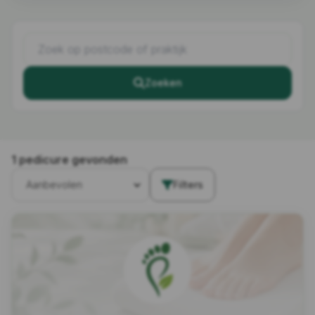
Zoeken
1 pedicure gevonden
Filters