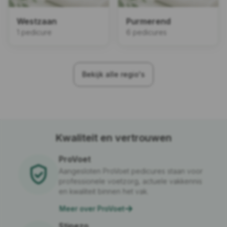
Westzaan
Purmerend
1 pedicure
6 pedicures
Bekijk alle regio's
Kwaliteit en vertrouwen
ProVoet
Aangesloten ProVoet pedicures staan voor
professionele voetzorg, actuele vakkennis
en kwaliteit binnen het vak.
Meer over ProVoet
Stipezo