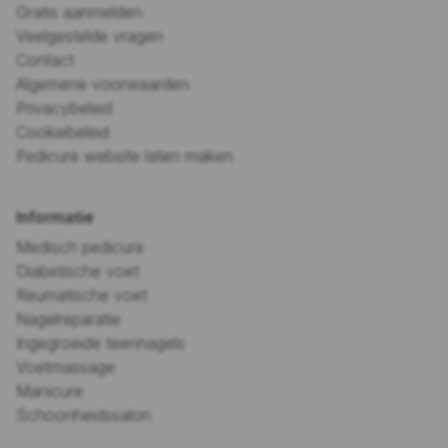
Gratis aanmelden
Veelgestelde vragen
Contact
Algemene voorwaarden
Privacybeleid
Cookiebeleid
Pedicure website laten maken
Informatie
Medisch pedicure
Diabetische voet
Reumatische voet
Nagelreparatie
Ingegroeide teennagels
Voetmassage
Manicure
Schoonheidssalon