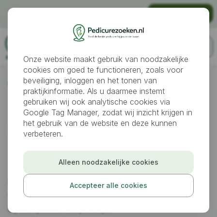
Gratis vindbaar worden als pedicure?
Praktijk aanmelden
Onze website maakt gebruik van noodzakelijke
cookies om goed te functioneren, zoals voor
beveiliging, inloggen en het tonen van
Pedicures
Wormerveer
praktijkinformatie. Als u daarmee instemt
gebruiken wij ook analytische cookies via
Google Tag Manager, zodat wij inzicht krijgen in
Pedicure gezocht
het gebruik van de website en deze kunnen
verbeteren.
in
Wormerveer
Alleen noodzakelijke cookies
Bekijk pedicures in Wormerveer en omgeving,
Accepteer alle cookies
vergelijk specialisaties en plan snel een afspraak
bij een passende praktijk.