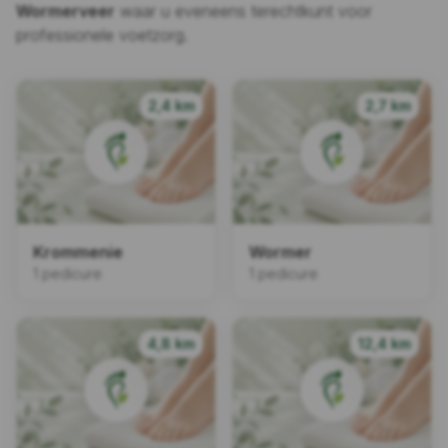
Wormerveer
waar u eveneens terechtkunt voor
professionele voetzorg.
2,4 km
2,7 km
Krommenie
Wormer
1 pedicure
1 pedicure
4,8 km
12,4 km