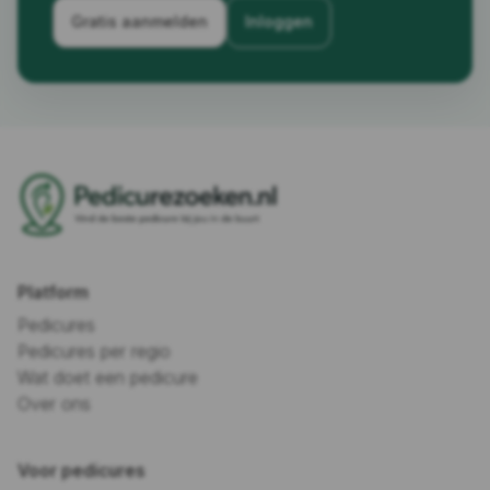
Gratis aanmelden
Inloggen
Platform
Pedicures
Pedicures per regio
Wat doet een pedicure
Over ons
Voor pedicures