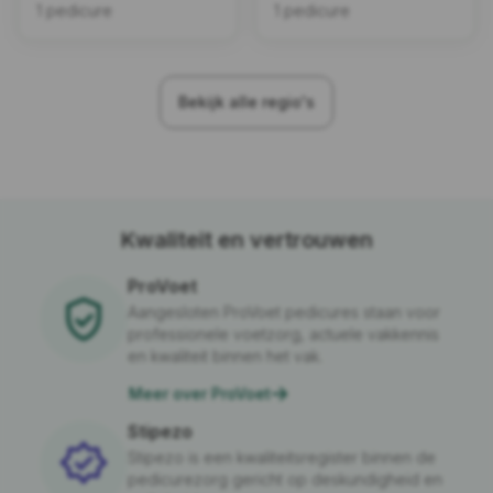
1 pedicure
1 pedicure
Bekijk alle regio's
Kwaliteit en vertrouwen
ProVoet
Aangesloten ProVoet pedicures staan voor
professionele voetzorg, actuele vakkennis
en kwaliteit binnen het vak.
Meer over ProVoet
Stipezo
Stipezo is een kwaliteitsregister binnen de
pedicurezorg gericht op deskundigheid en