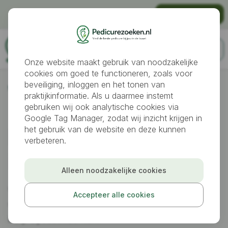
Gratis vindbaar worden als pedicure?
Praktijk aanmelden
Onze website maakt gebruik van noodzakelijke
cookies om goed te functioneren, zoals voor
beveiliging, inloggen en het tonen van
Pedicures
Yerseke
praktijkinformatie. Als u daarmee instemt
gebruiken wij ook analytische cookies via
Google Tag Manager, zodat wij inzicht krijgen in
Pedicure gezocht
het gebruik van de website en deze kunnen
verbeteren.
in
Yerseke
Alleen noodzakelijke cookies
Vind snel een geschikte pedicure in Yerseke voor
Accepteer alle cookies
verzorgde voeten, preventieve voetverzorging of
hulp bij voetklachten.