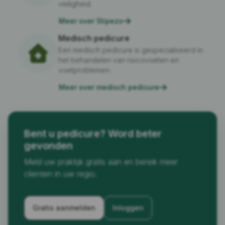
veiligheid.
Meer over Stipezo
Medisch pedicure
Een medisch pedicure is gespecialiseerd in
het behandelen van risicovoeten en
voetproblemen.
Meer over medisch pedicure
Bent u pedicure? Word beter
gevonden
Meld uw praktijk gratis aan en bereik meer
cliënten in uw regio.
Gratis aanmelden
Inloggen