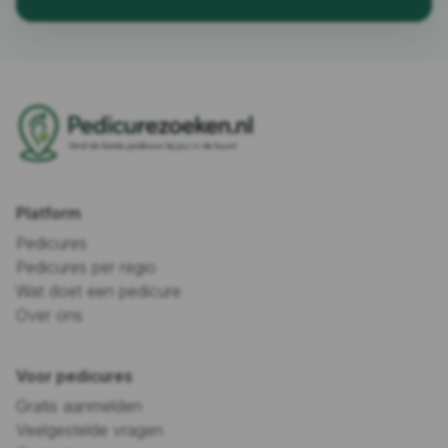
Platform
Pedicures
Pedicures per regio
Wat doet een pedicure
Over ons
Voor pedicures
Gratis aanmelden
Veelgestelde vragen