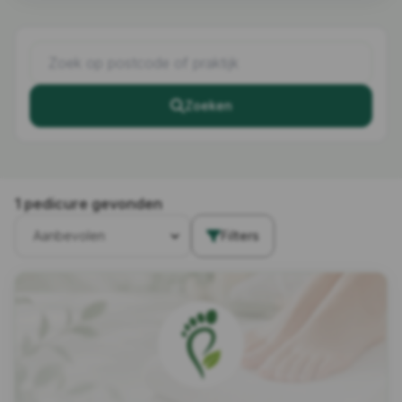
Zoeken
1 pedicure gevonden
Filters