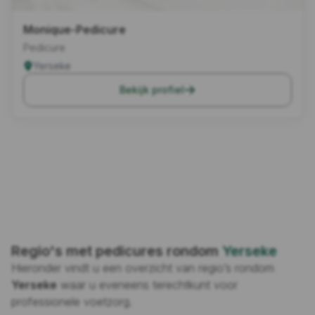
Monique-Pedicure
Pedicure
Yerseke
Bekijk profiel
Regio's met pedicures rondom
Yerseke
Hieronder vindt u een overzicht van regio’s rondom
Yerseke
waar u eveneens terechtkunt voor
professionele voetzorg.