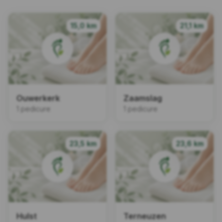
15,0 km
21,1 km
Ouwerkerk
Zaamslag
1 pedicure
1 pedicure
23,5 km
23,6 km
Hulst
Terneuzen