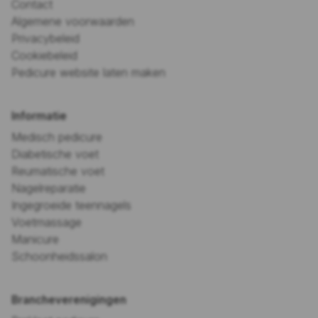
Contact
Algemene voorwaarden
Privacybeleid
Cookiebeleid
Pedicure website laten maken
Informatie
Medisch pedicure
Diabetische voet
Reumatische voet
Nagelreparatie
Ingegroeide teennagels
Voetmassage
Manicure
Schoonheidssalon
Brancheverenigingen