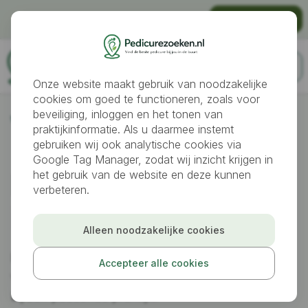
Gratis vindbaar worden als pedicure?
Praktijk aanmelden
Onze website maakt gebruik van noodzakelijke
cookies om goed te functioneren, zoals voor
beveiliging, inloggen en het tonen van
Pedicures
Apeldoorn
praktijkinformatie. Als u daarmee instemt
gebruiken wij ook analytische cookies via
Google Tag Manager, zodat wij inzicht krijgen in
Pedicure gezocht
het gebruik van de website en deze kunnen
verbeteren.
in
Apeldoorn
Alleen noodzakelijke cookies
Bekijk pedicures in Apeldoorn en omgeving,
Accepteer alle cookies
vergelijk specialisaties en plan snel een afspraak
bij een passende praktijk.