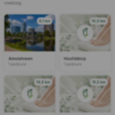
voetzorg.
8,1 km
10,0 km
Amstelveen
Hoofddorp
1 pedicure
1 pedicure
14,9 km
15,5 km