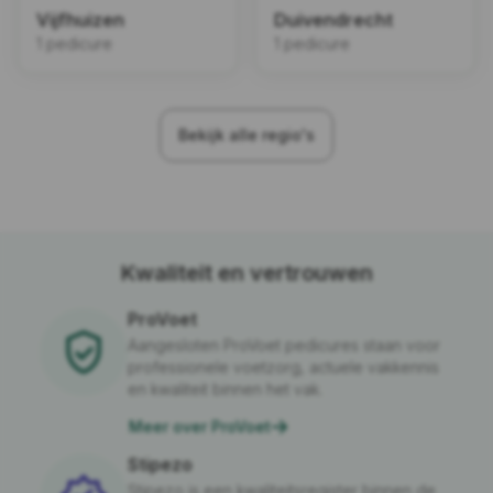
Vijfhuizen
Duivendrecht
1 pedicure
1 pedicure
Bekijk alle regio's
Kwaliteit en vertrouwen
ProVoet
Aangesloten ProVoet pedicures staan voor
professionele voetzorg, actuele vakkennis
en kwaliteit binnen het vak.
Meer over ProVoet
Stipezo
Stipezo is een kwaliteitsregister binnen de