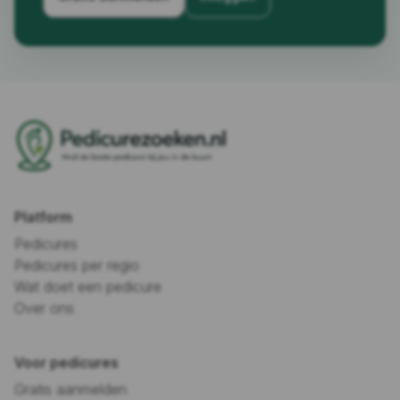
Platform
Pedicures
Pedicures per regio
Wat doet een pedicure
Over ons
Voor pedicures
Gratis aanmelden