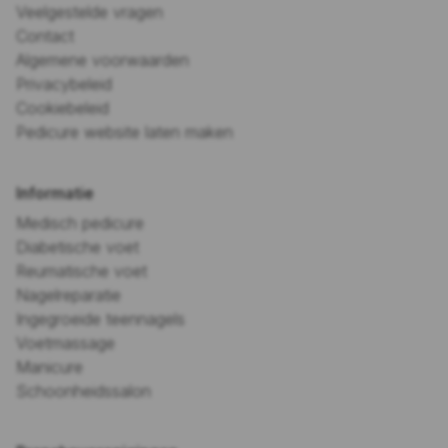
Veelgestelde vragen
Contact
Algemene voorwaarden
Privacybeleid
Cookiebeleid
Pedicure website laten maken
Informatie
Medisch pedicure
Diabetische voet
Reumatische voet
Nagelreparatie
Ingegroeide teennagels
Voetmassage
Manicure
Schoonheidssalon