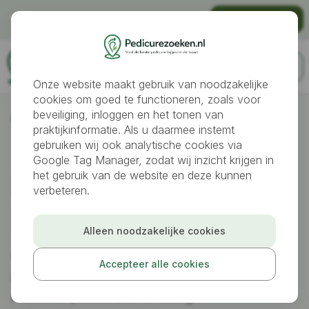
Gratis vindbaar worden als pedicure?
Praktijk aanmelden
Onze website maakt gebruik van noodzakelijke
cookies om goed te functioneren, zoals voor
beveiliging, inloggen en het tonen van
Pedicures
De Kwakel
praktijkinformatie. Als u daarmee instemt
gebruiken wij ook analytische cookies via
Google Tag Manager, zodat wij inzicht krijgen in
Pedicure gezocht
het gebruik van de website en deze kunnen
verbeteren.
in
De Kwakel
Alleen noodzakelijke cookies
Vind een betrouwbare pedicurepraktijk in De
Accepteer alle cookies
Kwakel voor voetverzorging, voetklachten of een
medische pedicurebehandeling.