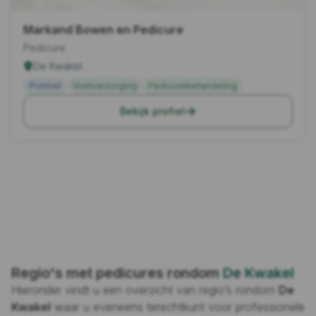
Markand Bowen en Pedicure
Pedicure
De Kwakel
ProVoet
Voetverzorging
Pedicurebehandeling
Bekijk profiel
Regio's met pedicures rondom
De Kwakel
Hieronder vindt u een overzicht van regio’s rondom
De
Kwakel
waar u eveneens terechtkunt voor professionele