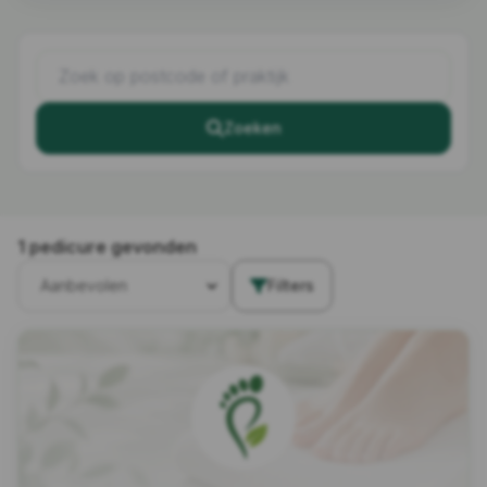
Zoeken
1 pedicure gevonden
Filters