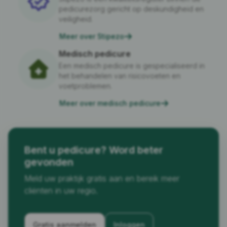
pedicurezorg gericht op deskundigheid en
veiligheid.
Meer over Stipezo
Medisch pedicure
Een medisch pedicure is gespecialiseerd in
het behandelen van risicovoeten en
voetproblemen.
Meer over medisch pedicure
Bent u pedicure? Word beter
gevonden
Meld uw praktijk gratis aan en bereik meer
cliënten in uw regio.
Gratis aanmelden
Inloggen