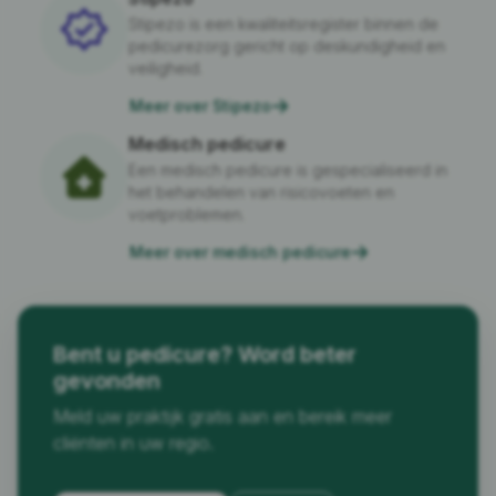
Stipezo is een kwaliteitsregister binnen de
pedicurezorg gericht op deskundigheid en
veiligheid.
Meer over Stipezo
Medisch pedicure
Een medisch pedicure is gespecialiseerd in
het behandelen van risicovoeten en
voetproblemen.
Meer over medisch pedicure
Bent u pedicure? Word beter
gevonden
Meld uw praktijk gratis aan en bereik meer
cliënten in uw regio.