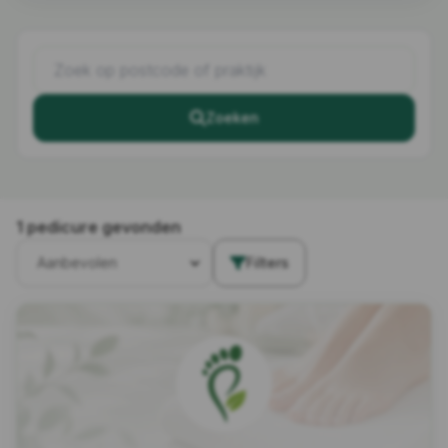
Zoeken
1 pedicure gevonden
Filters