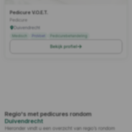
Pedicure V.O.E.T.
Pedicure
Duivendrecht
Medisch
ProVoet
Pedicurebehandeling
Bekijk profiel
Regio's met pedicures rondom
Duivendrecht
Hieronder vindt u een overzicht van regio’s rondom