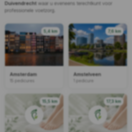
Duivendrecht
waar u eveneens terechtkunt voor
professionele voetzorg.
5,4 km
7,6 km
Amsterdam
Amstelveen
15 pedicures
1 pedicure
15,5 km
17,3 km