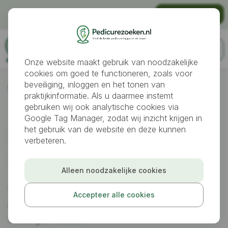
Gratis vindbaar worden als pedicure?
Praktijk aanmelden
Onze website maakt gebruik van noodzakelijke
cookies om goed te functioneren, zoals voor
beveiliging, inloggen en het tonen van
Pedicures
Duivendrecht
praktijkinformatie. Als u daarmee instemt
gebruiken wij ook analytische cookies via
Google Tag Manager, zodat wij inzicht krijgen in
Pedicure gezocht
het gebruik van de website en deze kunnen
verbeteren.
in
Duivendrecht
Alleen noodzakelijke cookies
Vergelijk professionele pedicures in Duivendrecht
Accepteer alle cookies
en maak een afspraak voor gezonde en
verzorgde voeten.