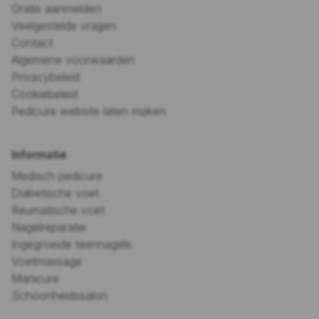
Gratis aanmelden
Veelgestelde vragen
Contact
Algemene voorwaarden
Privacybeleid
Cookiebeleid
Pedicure website laten maken
Informatie
Medisch pedicure
Diabetische voet
Reumatische voet
Nagelreparatie
Ingegroeide teennagels
Voetmassage
Manicure
Schoonheidssalon