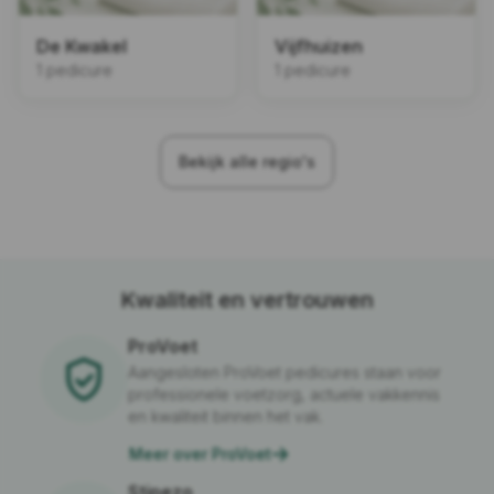
De Kwakel
Vijfhuizen
1 pedicure
1 pedicure
Bekijk alle regio's
Kwaliteit en vertrouwen
ProVoet
Aangesloten ProVoet pedicures staan voor
professionele voetzorg, actuele vakkennis
en kwaliteit binnen het vak.
Meer over ProVoet
Stipezo