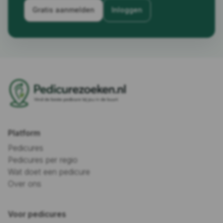
Gratis aanmelden
Inloggen
Platform
Pedicures
Pedicures per regio
Wat doet een pedicure
Over ons
Voor pedicures