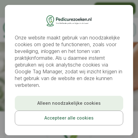
Gratis vindbaar worden als pedicure?
Praktijk aanmelden
Onze website maakt gebruik van noodzakelijke
cookies om goed te functioneren, zoals voor
beveiliging, inloggen en het tonen van
praktijkinformatie. Als u daarmee instemt
gebruiken wij ook analytische cookies via
Google Tag Manager, zodat wij inzicht krijgen in
het gebruik van de website en deze kunnen
verbeteren.
Pedicures
IJsselstein
Voetzorg IJsselstein
Alleen noodzakelijke cookies
Accepteer alle cookies