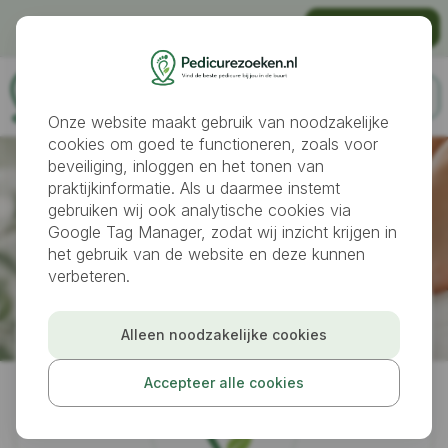
Gratis vindbaar worden als pedicure?
Praktijk aanmelden
Onze website maakt gebruik van noodzakelijke
cookies om goed te functioneren, zoals voor
beveiliging, inloggen en het tonen van
praktijkinformatie. Als u daarmee instemt
gebruiken wij ook analytische cookies via
Google Tag Manager, zodat wij inzicht krijgen in
het gebruik van de website en deze kunnen
verbeteren.
Pedicures
Middelburg
Lichtvoetig Pedicure
Alleen noodzakelijke cookies
Accepteer alle cookies