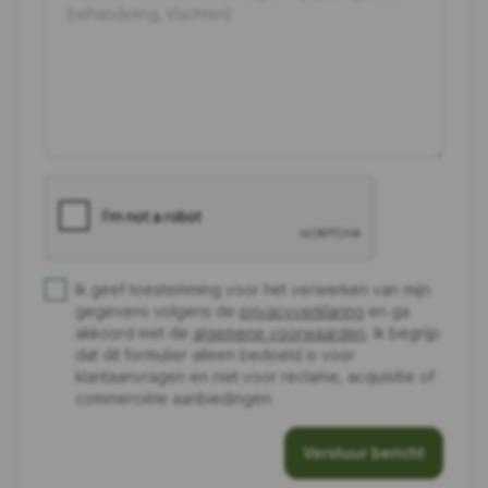
Ik geef toestemming voor het verwerken van mijn
gegevens volgens de
privacyverklaring
en ga
akkoord met de
algemene voorwaarden
. Ik begrijp
dat dit formulier alleen bedoeld is voor
klantaanvragen en niet voor reclame, acquisitie of
commerciële aanbiedingen.
Verstuur bericht