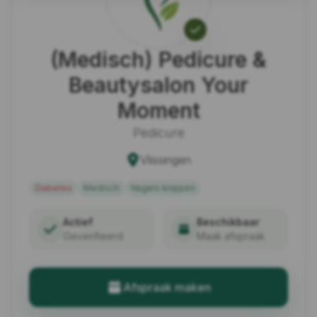
(Medisch) Pedicure &
Beautysalon Your
Moment
Pedicure
Vlissingen
Diabetes
Medisch
Nagels knippen
Actief
Beschikbaar
Geverifieerd
Maak afspraak
Afspraak maken