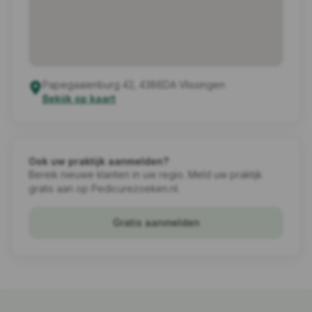
Papegaaienburg 42, 4386DA Vlissingen
Bekijk op kaart
Ook uw praktijk aanmelden?
Bereik nieuwe klanten in uw regio. Meld uw praktijk
gratis aan op Pedicurezoeken.nl.
Gratis aanmelden