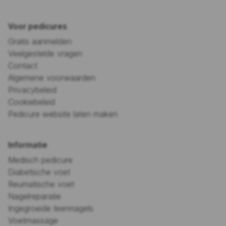
Voor pedicures
Gratis aanmelden
Veelgestelde vragen
Contact
Algemene voorwaarden
Privacybeleid
Cookiebeleid
Pedicure website laten maken
Informatie
Medisch pedicure
Diabetische voet
Reumatische voet
Nagelreparatie
Ingegroeide teennagels
Voetmassage