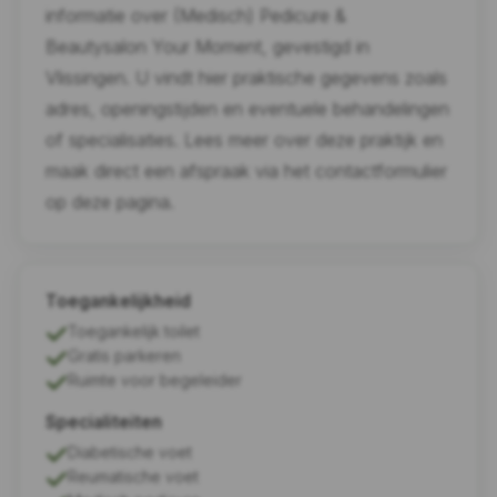
informatie over (Medisch) Pedicure &
Beautysalon Your Moment, gevestigd in
Vlissingen. U vindt hier praktische gegevens zoals
adres, openingstijden en eventuele behandelingen
of specialisaties. Lees meer over deze praktijk en
maak direct een afspraak via het contactformulier
op deze pagina.
Toegankelijkheid
Toegankelijk toilet
Gratis parkeren
Ruimte voor begeleider
Specialiteiten
Diabetische voet
Reumatische voet