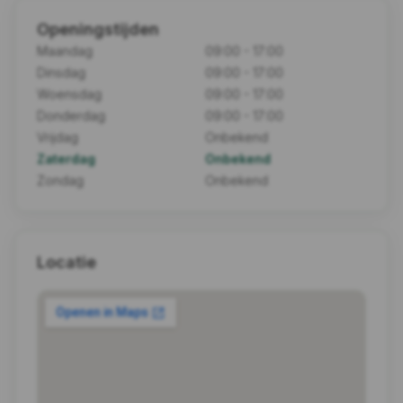
Openingstijden
Maandag
09:00 - 17:00
Dinsdag
09:00 - 17:00
Woensdag
09:00 - 17:00
Donderdag
09:00 - 17:00
Vrijdag
Onbekend
Zaterdag
Onbekend
Zondag
Onbekend
Locatie