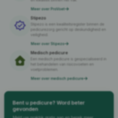
Meer over ProVoet
Stipezo
Stipezo is een kwaliteitsregister binnen de
pedicurezorg gericht op deskundigheid en
veiligheid.
Meer over Stipezo
Medisch pedicure
Een medisch pedicure is gespecialiseerd in
het behandelen van risicovoeten en
voetproblemen.
Meer over medisch pedicure
Bent u pedicure? Word beter
gevonden
Meld uw praktijk gratis aan en bereik meer