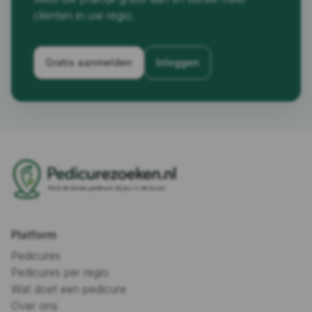
cliënten in uw regio.
Gratis aanmelden
Inloggen
Platform
Pedicures
Pedicures per regio
Wat doet een pedicure
Over ons