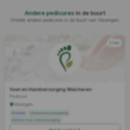
Andere pedicures
in de buurt
Ontdek andere pedicures in de buurt van Vlissingen.
1,1 km
Voet en Handverzorging Walcheren
Pedicure
Vlissingen
ProVoet
Uitsluitend pinbetaling
Advies over voetverzorging