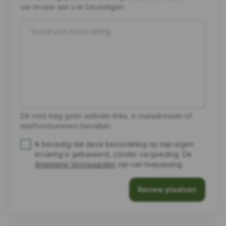
uw review aan u te bevestigen.
Dit veld mag geen website-links, e-mailadressen of
telefoonnummers bevatten
Ik bevestig dat deze beoordeling op mijn eigen
ervaring is gebaseerd, zonder vergoeding. De
Algemene Voorwaarden
zijn van toepassing.
Review plaatsen