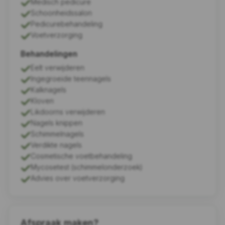
Medisch pedicure
Schoonheidssalon
Pedicurebehandeling
Voetverzorging
Behandelingen
Eelt verwijderen
Ingegroeide teennagels
Kalknagels
Kloven
Likdoorns verwijderen
Nagels knippen
Schimmelnagels
Verdikte nagels
Cosmetische voetbehandeling
Mycosetest (schimmelonderzoek)
Advies over voetverzorging
Afspraak maken?