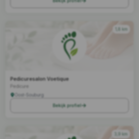
Bekijk profiel
1,8 km
Pedicuresalon Voetique
Pedicure
Oost-Souburg
Bekijk profiel
3,9 km