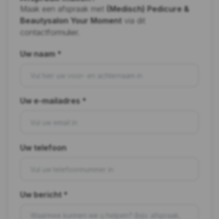
Maak een afspraak met
(Medisch) Pedicure &
Beautysalon Your Moment
via dit
contactformulier.
Uw naam *
Uw e-mailadres *
Uw telefoon
Uw bericht *