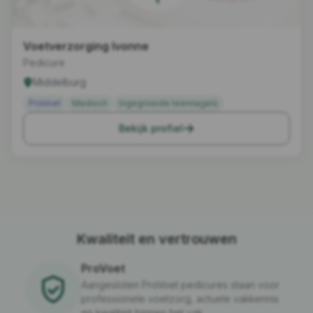
Voetverzorging Ivonne
Pedicure
Middelburg
ProVoet
Medisch
Ingegroeide teennagels
Bekijk profiel
Kwaliteit en vertrouwen
ProVoet
Aangesloten ProVoet pedicures staan voor
professionele voetzorg, actuele vakkennis
en kwaliteit binnen het vak.