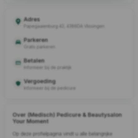
Adres
Papegaaienburg 42, 4386DA Vlissingen
Parkeren
Gratis parkeren
Betalen
Informeer bij de praktijk
Vergoeding
Informeer bij de pedicure
Over (Medisch) Pedicure & Beautysalon
Your Moment
Op deze profielpagina vindt u alle belangrijke