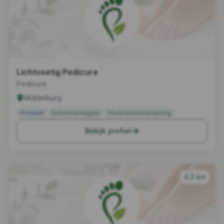
Lichtvoetig Pedicure
Pedicure
Middelburg
ProVoet
Schimmelnagels
Pedicurebehandeling
Bekijk profiel
4,0 km