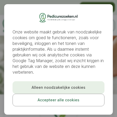
Gratis vindbaar worden als pedicure?
Praktijk aanmelden
Onze website maakt gebruik van noodzakelijke
cookies om goed te functioneren, zoals voor
beveiliging, inloggen en het tonen van
praktijkinformatie. Als u daarmee instemt
gebruiken wij ook analytische cookies via
Google Tag Manager, zodat wij inzicht krijgen in
het gebruik van de website en deze kunnen
verbeteren.
Pedicures
Randwijk
Foot care for you
Alleen noodzakelijke cookies
Accepteer alle cookies