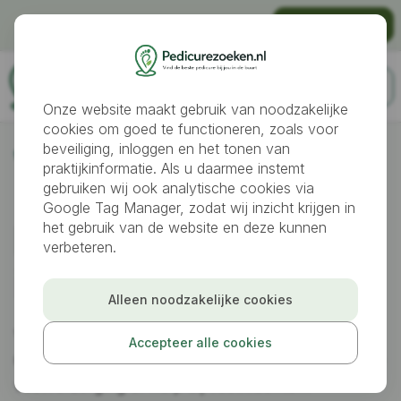
Gratis vindbaar worden als pedicure?
Praktijk aanmelden
Onze website maakt gebruik van noodzakelijke
cookies om goed te functioneren, zoals voor
beveiliging, inloggen en het tonen van
Pedicures
's-Gravenzande
praktijkinformatie. Als u daarmee instemt
gebruiken wij ook analytische cookies via
Google Tag Manager, zodat wij inzicht krijgen in
Pedicure gezocht
het gebruik van de website en deze kunnen
verbeteren.
in
's-Gravenzande
Alleen noodzakelijke cookies
Vind snel een geschikte pedicure in 's-
Accepteer alle cookies
Gravenzande voor verzorgde voeten, preventieve
voetverzorging of hulp bij voetklachten.