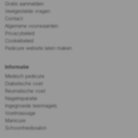
Gratis aanmelden
Veelgestelde vragen
Contact
Algemene voorwaarden
Privacybeleid
Cookiebeleid
Pedicure website laten maken
Informatie
Medisch pedicure
Diabetische voet
Reumatische voet
Nagelreparatie
Ingegroeide teennagels
Voetmassage
Manicure
Schoonheidssalon