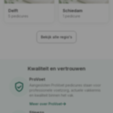
Delft
Schiedam
5 pedicures
1 pedicure
Bekijk alle regio's
Kwaliteit en vertrouwen
ProVoet
Aangesloten ProVoet pedicures staan voor
professionele voetzorg, actuele vakkennis
en kwaliteit binnen het vak.
Meer over ProVoet
Stipezo