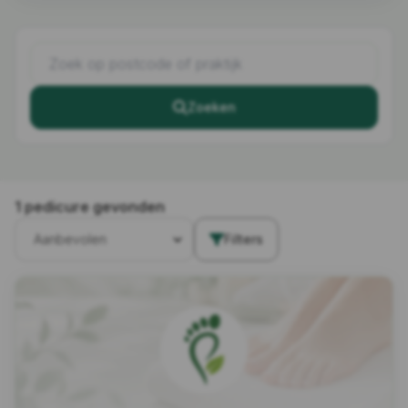
Zoeken
1 pedicure gevonden
Filters