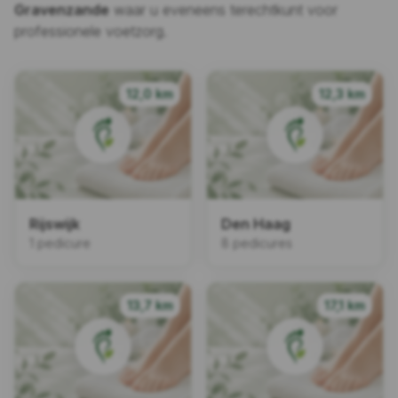
Gravenzande
waar u eveneens terechtkunt voor
professionele voetzorg.
12,0 km
12,3 km
Rijswijk
Den Haag
1 pedicure
8 pedicures
13,7 km
17,1 km