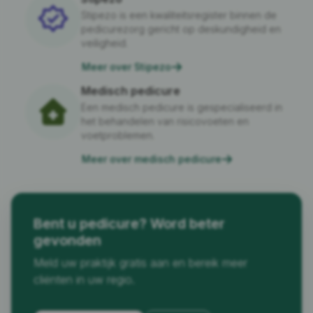
Stipezo is een kwaliteitsregister binnen de
pedicurezorg gericht op deskundigheid en
veiligheid.
Meer over Stipezo
Medisch pedicure
Een medisch pedicure is gespecialiseerd in
het behandelen van risicovoeten en
voetproblemen.
Meer over medisch pedicure
Bent u pedicure? Word beter
gevonden
Meld uw praktijk gratis aan en bereik meer
cliënten in uw regio.