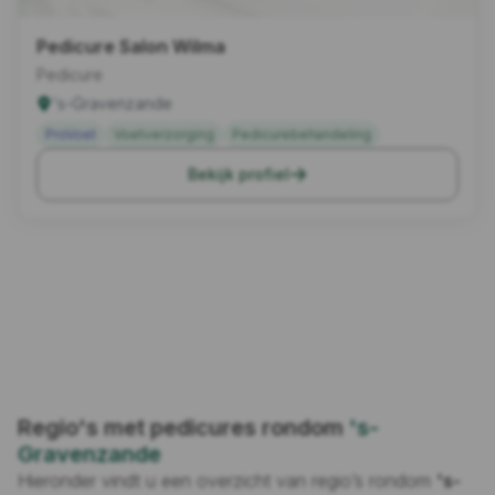
Pedicure Salon Wilma
Pedicure
's-Gravenzande
ProVoet
Voetverzorging
Pedicurebehandeling
Bekijk profiel
Regio's met pedicures rondom
's-
Gravenzande
Hieronder vindt u een overzicht van regio’s rondom
's-