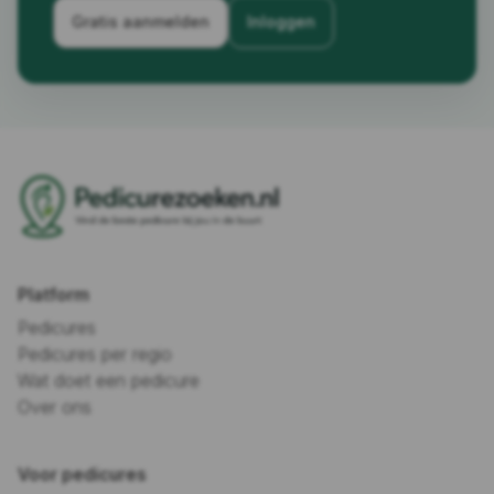
Gratis aanmelden
Inloggen
Platform
Pedicures
Pedicures per regio
Wat doet een pedicure
Over ons
Voor pedicures