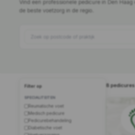
Vind een professionele pedicure in Den Haag
de beste voetzorg in de regio.
8 pedicure
Filter op
SPECIALITEITEN
Reumatische voet
Medisch pedicure
Pedicurebehandeling
Diabetische voet
Voetverzorging