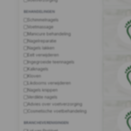
BEHANDELINGEN
Schimmelnagels
Voetmassage
Manicure behandeling
Nagelreparatie
Nagels lakken
Eelt verwijderen
Ingegroeide teennagels
Kalknagels
Kloven
Likdoorns verwijderen
Nagels knippen
Verdikte nagels
Advies over voetverzorging
Cosmetische voetbehandeling
BRANCHEVERENIGINGEN
Lid van ProVoet