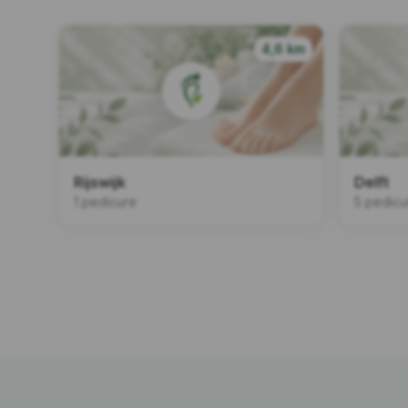
4,6 km
Rijswijk
Delft
1 pedicure
5 pedicu