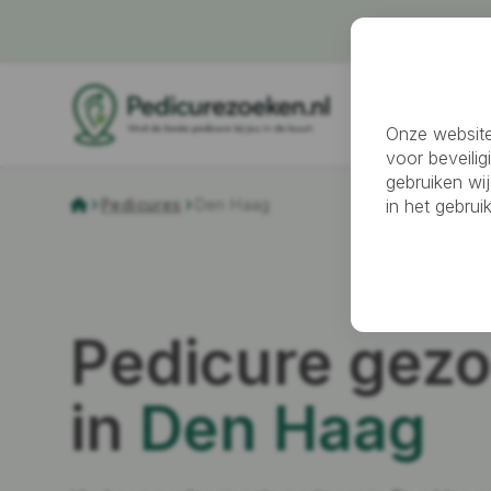
Pedicure z
Onze website
voor beveilig
gebruiken wij
in het gebru
Pedicures
Den Haag
Pedicure gezo
in
Den Haag