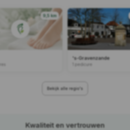
9,5 km
's-Gravenzande
res
1 pedicure
Bekijk alle regio's
Kwaliteit en vertrouwen