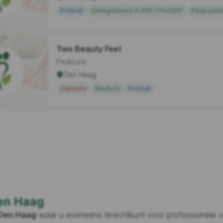
ProVoet
Geregistreerd in KRP / ProCERT
Pedicureb
Two Beauty Feet
Pedicure
Den Haag
Diabetes
Medisch
ProVoet
en Haag
Den Haag
waar u eveneens terechtkunt voor professionele v