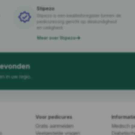
Stipezo
Stipezo is een kwaliteitsregister binnen de
pedicurezorg gericht op deskundigheid
en veiligheid.
Meer over Stipezo
gevonden
en in uw regio.
Voor pedicures
Informati
Gratis aanmelden
Medisch p
o
Veelgestelde vragen
Diabetisch