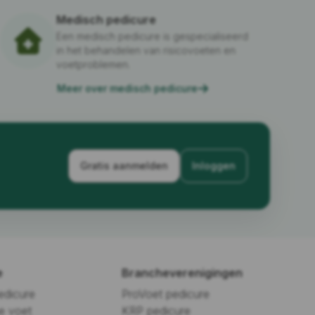
Medisch pedicure
Een medisch pedicure is gespecialiseerd
in het behandelen van risicovoeten en
voetproblemen.
Meer over medisch pedicure
Gratis aanmelden
Inloggen
e
Brancheverenigingen
edicure
ProVoet pedicure
e voet
KRP pedicure