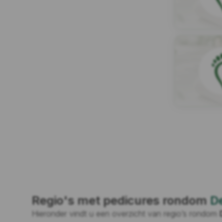
Regio's met pedicures rondom
D
Hieronder vindt u een overzicht van regio’s rondom