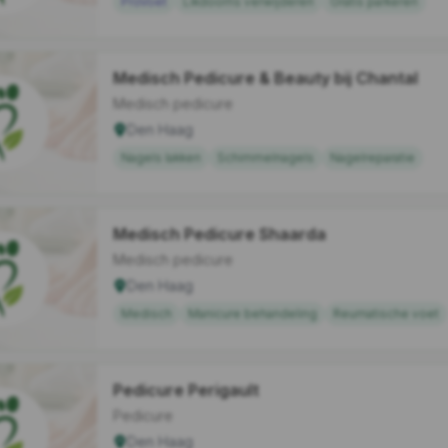
ProVoet
Likdoorns verwijderen
Gratis parkeren
Medisch Pedicure & Beauty bij Chantal
Medisch pedicure
Den Haag
Nagels lakken
Schimmelnagels
Nagelreparatie
Medisch Pedicure Shaarda
Medisch pedicure
Den Haag
Medisch
Manicure behandeling
Reumatische voet
Pedicure Perigault
Pedicure
Den Haag