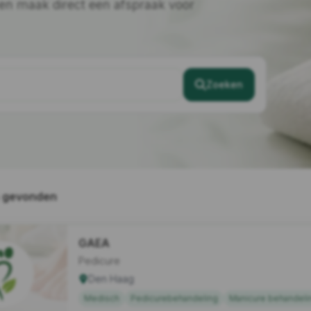
 en maak direct een afspraak voor
Zoeken
s gevonden
GAEA
Pedicure
Den Haag
Medisch
Pedicurebehandeling
Manicure behandeli