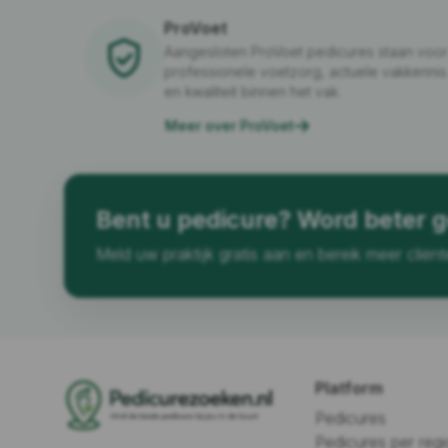
ProVoet
Aangesloten ProVoet pedicures staan voor
professionele voetzorg, actuele vakkennis
en kwaliteit binnen het vak.
Meer over ProVoet
Bent u pedicure? Word beter 
Meld uw praktijk gratis aan en bereik meer cliënt
Platform
Pedicures
Pedicures per regi