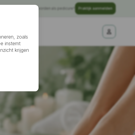
Gratis vindbaar worden als pedicure?
Praktijk aanmelden
nheidssalon
oneren, zoals
ee instemt
nzicht krijgen