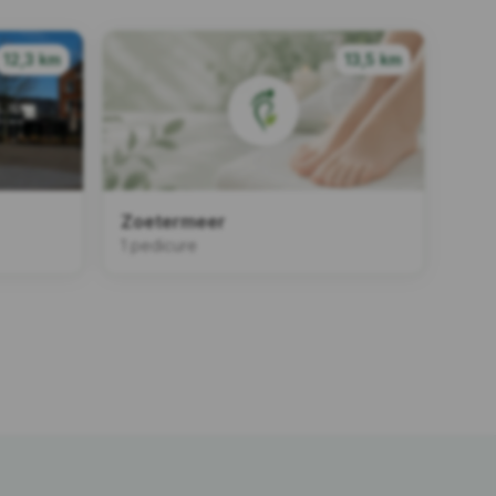
12,3 km
13,5 km
Zoetermeer
1 pedicure