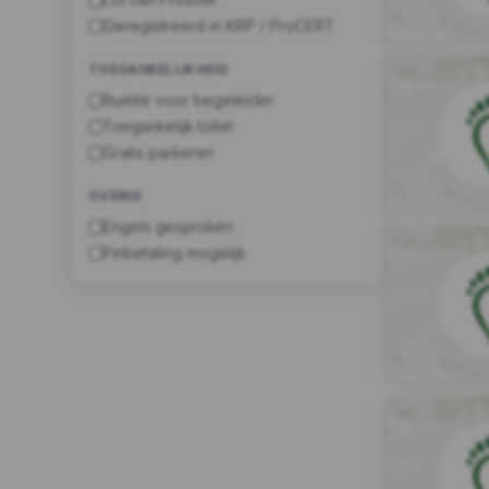
Geregistreerd in KRP / ProCERT
TOEGANKELIJKHEID
Ruimte voor begeleider
Toegankelijk toilet
Gratis parkeren
OVERIG
Engels gesproken
Pinbetaling mogelijk