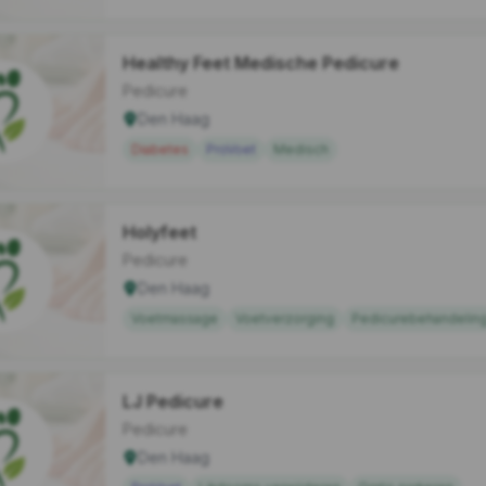
Healthy Feet Medische Pedicure
Pedicure
Den Haag
Diabetes
ProVoet
Medisch
Holyfeet
Pedicure
Den Haag
Voetmassage
Voetverzorging
Pedicurebehandelin
LJ Pedicure
Pedicure
Den Haag