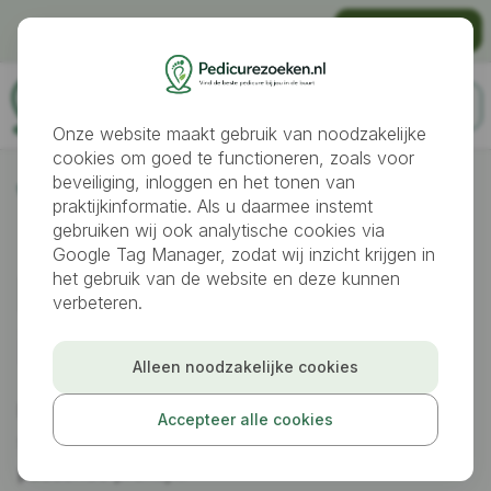
Gratis vindbaar worden als pedicure?
Praktijk aanmelden
Onze website maakt gebruik van noodzakelijke
cookies om goed te functioneren, zoals voor
beveiliging, inloggen en het tonen van
Pedicures
Sneek
praktijkinformatie. Als u daarmee instemt
gebruiken wij ook analytische cookies via
Google Tag Manager, zodat wij inzicht krijgen in
Pedicure gezocht
het gebruik van de website en deze kunnen
verbeteren.
in
Sneek
Alleen noodzakelijke cookies
Bekijk pedicures in Sneek en omgeving, vergelijk
Accepteer alle cookies
specialisaties en plan snel een afspraak bij een
passende praktijk.