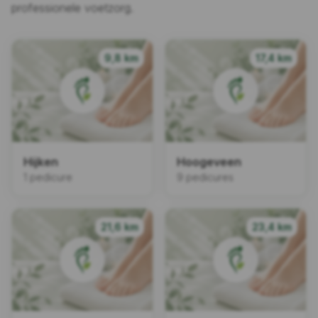
professionele voetzorg.
9,8 km
17,4 km
Hijken
Hoogeveen
1 pedicure
9 pedicures
21,6 km
23,4 km