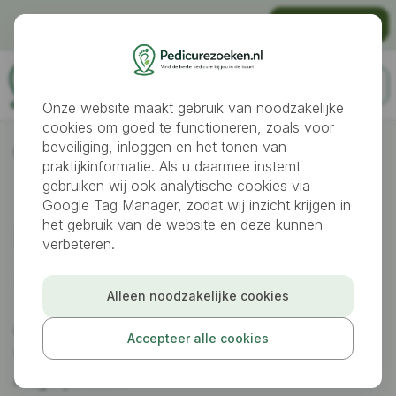
Gratis vindbaar worden als pedicure?
Praktijk aanmelden
Onze website maakt gebruik van noodzakelijke
cookies om goed te functioneren, zoals voor
beveiliging, inloggen en het tonen van
Pedicures
Westerbork
praktijkinformatie. Als u daarmee instemt
gebruiken wij ook analytische cookies via
Google Tag Manager, zodat wij inzicht krijgen in
Pedicure gezocht
het gebruik van de website en deze kunnen
verbeteren.
in
Westerbork
Alleen noodzakelijke cookies
Op zoek naar een goede pedicure in Westerbork?
Accepteer alle cookies
Vergelijk praktijken op locatie, behandelingen en
mogelijkheden.