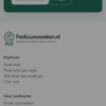
Platform
Pedicures
Pedicures per regio
Wat doet een pedicure
Over ons
Voor pedicures
Gratis aanmelden