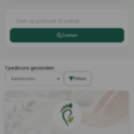
Zoeken
1 pedicure gevonden
Filters