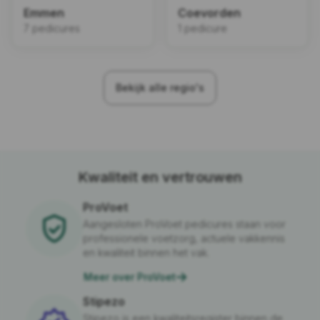
Emmen
Coevorden
7 pedicures
1 pedicure
Bekijk alle regio's
Kwaliteit en vertrouwen
ProVoet
Aangesloten ProVoet pedicures staan voor
professionele voetzorg, actuele vakkennis
en kwaliteit binnen het vak.
Meer over ProVoet
Stipezo
Stipezo is een kwaliteitsregister binnen de