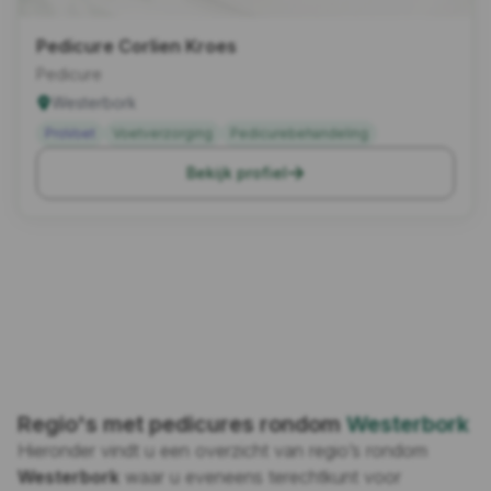
Pedicure Corlien Kroes
Pedicure
Westerbork
ProVoet
Voetverzorging
Pedicurebehandeling
Bekijk profiel
Regio's met pedicures rondom
Westerbork
Hieronder vindt u een overzicht van regio’s rondom
Westerbork
waar u eveneens terechtkunt voor