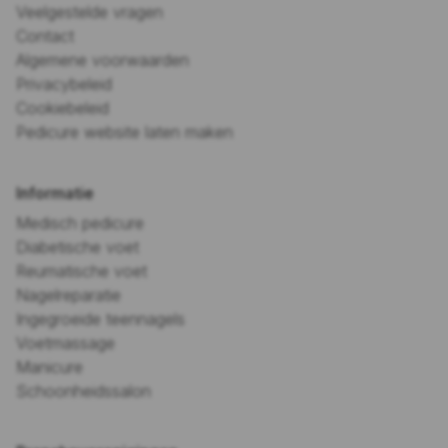
Veelgestelde vragen
Contact
Algemene voorwaarden
Privacybeleid
Cookiebeleid
Pedicure website laten maken
Informatie
Medisch pedicure
Diabetische voet
Reumatische voet
Nagelreparatie
Ingegroeide teennagels
Voetmassage
Manicure
Schoonheidssalon