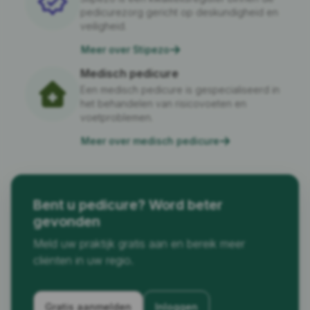
pedicurezorg gericht op deskundigheid en
veiligheid.
Meer over Stipezo
Medisch pedicure
Een medisch pedicure is gespecialiseerd in
het behandelen van risicovoeten en
voetproblemen.
Meer over medisch pedicure
Bent u pedicure? Word beter
gevonden
Meld uw praktijk gratis aan en bereik meer
cliënten in uw regio.
Gratis aanmelden
Inloggen