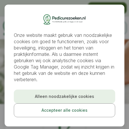
Gratis vindbaar worden als pedicure?
Praktijk aanmelden
Onze website maakt gebruik van noodzakelijke
cookies om goed te functioneren, zoals voor
beveiliging, inloggen en het tonen van
praktijkinformatie. Als u daarmee instemt
gebruiken wij ook analytische cookies via
Google Tag Manager, zodat wij inzicht krijgen in
het gebruik van de website en deze kunnen
verbeteren.
Pedicures
Zwolle
Alleen noodzakelijke cookies
Medisch Pedicure Praktijk Angelique
Accepteer alle cookies