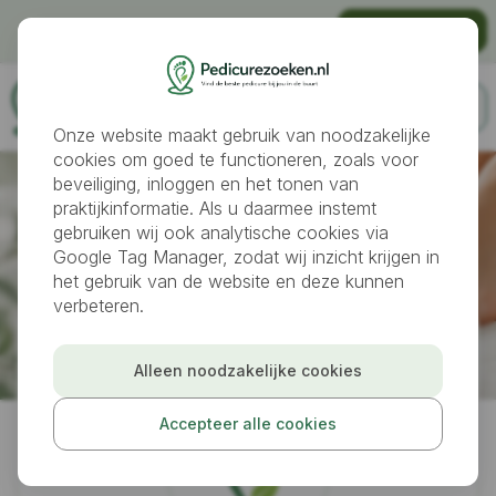
Gratis vindbaar worden als pedicure?
Praktijk aanmelden
Onze website maakt gebruik van noodzakelijke
cookies om goed te functioneren, zoals voor
beveiliging, inloggen en het tonen van
praktijkinformatie. Als u daarmee instemt
gebruiken wij ook analytische cookies via
Google Tag Manager, zodat wij inzicht krijgen in
het gebruik van de website en deze kunnen
verbeteren.
Pedicures
Delft
Medisch Pedicuresalon YESS
Alleen noodzakelijke cookies
Accepteer alle cookies