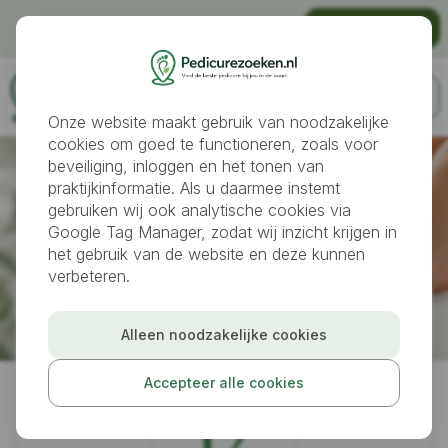
Gratis vindbaar worden als pedicure?
Praktijk aanmelden
Onze website maakt gebruik van noodzakelijke
cookies om goed te functioneren, zoals voor
beveiliging, inloggen en het tonen van
praktijkinformatie. Als u daarmee instemt
gebruiken wij ook analytische cookies via
Google Tag Manager, zodat wij inzicht krijgen in
het gebruik van de website en deze kunnen
verbeteren.
Pedicures
Hengelo
Alleen noodzakelijke cookies
Pedicure FeetBack Hengelo
Accepteer alle cookies