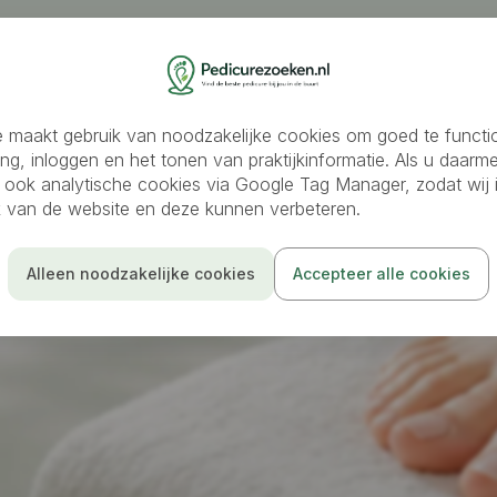
oeken
Medisch pedicure
Ambulante pedicure
Schoo
 maakt gebruik van noodzakelijke cookies om goed te functi
ing, inloggen en het tonen van praktijkinformatie. Als u daarm
 ook analytische cookies via Google Tag Manager, zodat wij i
ik van de website en deze kunnen verbeteren.
Alleen noodzakelijke cookies
Accepteer alle cookies