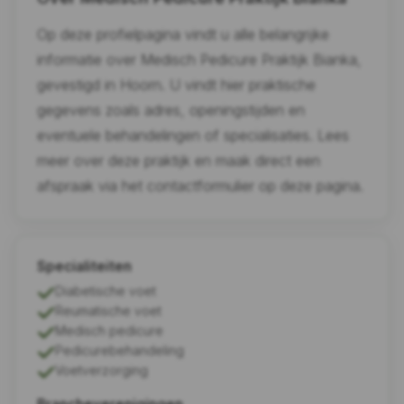
Op deze profielpagina vindt u alle belangrijke
informatie over Medisch Pedicure Praktijk Bianka,
gevestigd in Hoorn. U vindt hier praktische
gegevens zoals adres, openingstijden en
eventuele behandelingen of specialisaties. Lees
meer over deze praktijk en maak direct een
afspraak via het contactformulier op deze pagina.
Specialiteiten
Diabetische voet
Reumatische voet
Medisch pedicure
Pedicurebehandeling
Voetverzorging