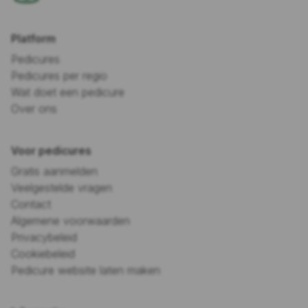
Platform
Pedicures
Pedicures per regio
Wat doet een pedicure
Over ons
Voor pedicures
Gratis aanmelden
Veelgestelde vragen
Contact
Algemene voorwaarden
Privacybeleid
Cookiebeleid
Pedicure website laten maken