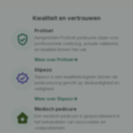
Kwaliteit en vertrouwen
ProVoet
Aangesloten ProVoet pedicures staan voor
professionele voetzorg, actuele vakkennis
en kwaliteit binnen het vak.
Meer over ProVoet
Stipezo
Stipezo is een kwaliteitsregister binnen de
pedicurezorg gericht op deskundigheid en
veiligheid.
Meer over Stipezo
Medisch pedicure
Een medisch pedicure is gespecialiseerd in
het behandelen van risicovoeten en
voetproblemen.