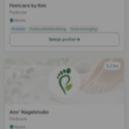
Feetcare by Kim
Pedicure
Hoorn
ProVoet
Pedicurebehandeling
Voetverzorging
Bekijk profiel
3,2 km
Ans' Nagelstudio
Pedicure
Hoorn