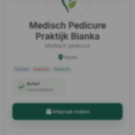
Medisch Pedicure
Praktijk Bianka
Medisch pedicure
Hoorn
ProVoet
Diabetes
Medisch
Actief
Geverifieerd
Afspraak maken