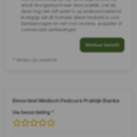
wordt doorgestuurd naar deze praktijk, ook als
deze nog niet zelf actief is op pedicurezoeken.nl.
Ik begrijp dat dit formulier alleen bedoeld is voor
klantaanvragen en niet voor reclame, acquisitie of
commerciële aanbiedingen.
Verstuur bericht
* Velden zijn verplicht
Beoordeel Medisch Pedicure Praktijk Bianka
Uw beoordeling *