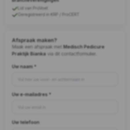
Brancheverenigingen
Lid van ProVoet
Geregistreerd in KRP / ProCERT
Afspraak maken?
Maak een afspraak met
Medisch Pedicure
Praktijk Bianka
via dit contactformulier.
Uw naam *
Uw e-mailadres *
Uw telefoon