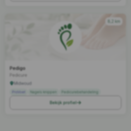
8,2 km
Pedigo
Pedicure
Midwoud
ProVoet
Nagels knippen
Pedicurebehandeling
Bekijk profiel