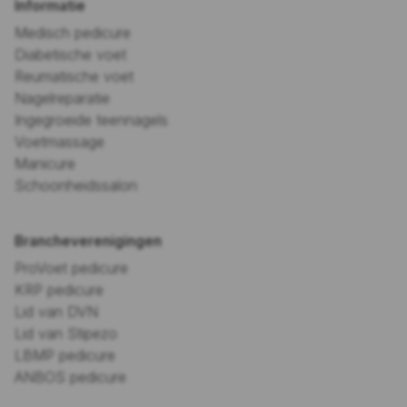
Informatie
Medisch pedicure
Diabetische voet
Reumatische voet
Nagelreparatie
Ingegroeide teennagels
Voetmassage
Manicure
Schoonheidssalon
Brancheverenigingen
ProVoet pedicure
KRP pedicure
Lid van DVN
Lid van Stipezo
LBMP pedicure
ANBOS pedicure