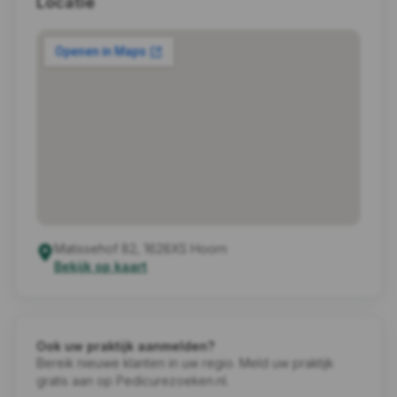
Locatie
Matissehof 82, 1628XS Hoorn
Bekijk op kaart
Ook uw praktijk aanmelden?
Bereik nieuwe klanten in uw regio. Meld uw praktijk
gratis aan op Pedicurezoeken.nl.