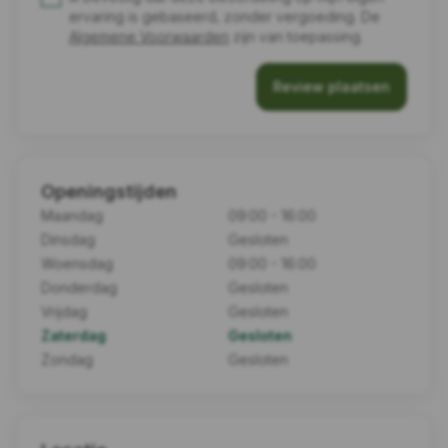
ervaring is gebaseerd, zonder vergoeding. De
Algemene Voorwaarden
zijn van toepassing.
Review plaatsen
Openingstijden
Maandag
09:00 - 16:00
Dinsdag
Gesloten
Woensdag
09:00 - 16:00
Donderdag
Gesloten
Vrijdag
Gesloten
Zaterdag
Gesloten
Zondag
Gesloten