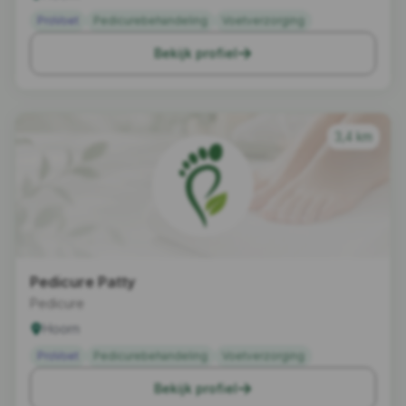
ProVoet
Pedicurebehandeling
Voetverzorging
Bekijk profiel
3,4 km
Pedicure Patty
Pedicure
Hoorn
ProVoet
Pedicurebehandeling
Voetverzorging
Bekijk profiel