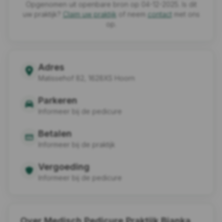
Opgenomen uit openbare bron op 04-12-2025. Is dit
uw praktijk?
Claim uw praktijk
of neem
contact
met ons
op.
Adres
Matissehof 82, 1628XS Hoorn
Parkeren
Informeer bij de pedicure
Betalen
Informeer bij de praktijk
Vergoeding
Informeer bij de pedicure
Over Medisch Pedicure Praktijk Bianka