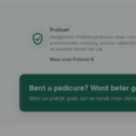
ProVoet
Aangesloten ProVoet pedicures staan voor
professionele voetzorg, actuele vakkennis
en kwaliteit binnen het vak.
Meer over ProVoet
Bent u pedicure? Word beter 
Meld uw praktijk gratis aan en bereik meer cliënt