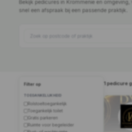
Bekijk pedicures in Krommenie en omgeving, ve
snel een afspraak bij een passende praktijk.
1 pedicure 
Filter op
TOEGANKELIJKHEID
Rolstoeltoegankelijk
Toegankelijk toilet
Gratis parkeren
Ruimte voor begeleider
Rust- of wachtruimte