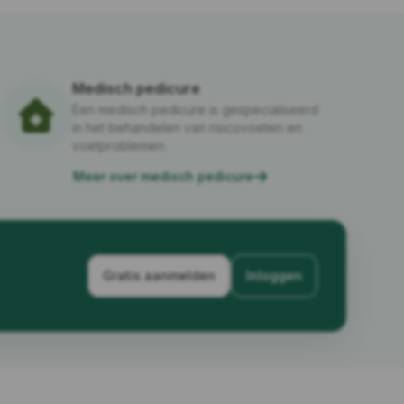
Medisch pedicure
Een medisch pedicure is gespecialiseerd
in het behandelen van risicovoeten en
voetproblemen.
Meer over medisch pedicure
Gratis aanmelden
Inloggen