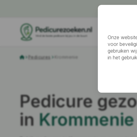
Pedicure z
Onze website
voor beveilig
gebruiken wij
in het gebru
Pedicures
Krommenie
Pedicure gezo
in
Krommenie