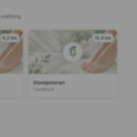
 voetzorg.
6,2 km
12,4 km
Stompetoren
1 pedicure