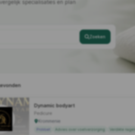
rgelijk specialisaties en plan
Zoeken
gevonden
Dynamic bodyart
Pedicure
Krommenie
ProVoet
Advies over voetverzorging
Verdikte nagel