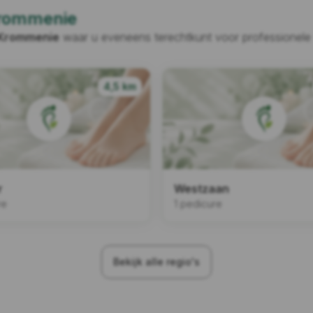
rommenie
Krommenie
waar u eveneens terechtkunt voor professionele
4,5 km
r
Westzaan
re
1 pedicure
Bekijk alle regio's