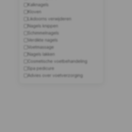
Kalknagels
Kloven
Likdoorns verwijderen
Nagels knippen
Schimmelnagels
Verdikte nagels
Voetmassage
Nagels lakken
Cosmetische voetbehandeling
Spa pedicure
Advies over voetverzorging