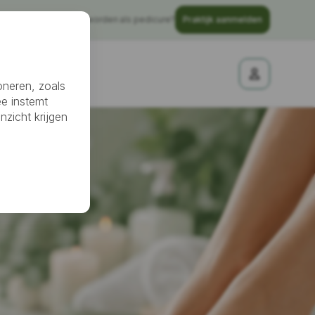
Gratis vindbaar worden als pedicure?
Praktijk aanmelden
nheidssalon
oneren, zoals
ee instemt
nzicht krijgen