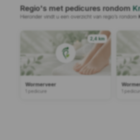
Regio's met pedicures rondom
K
Hieronder vindt u een overzicht van regio’s rondom
2,4 km
Wormerveer
Worme
1 pedicure
1 pedicu