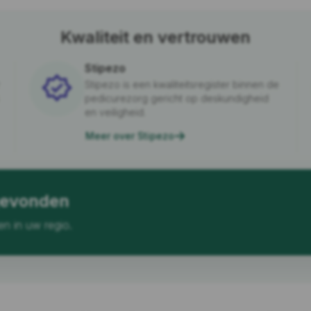
Kwaliteit en vertrouwen
Stipezo
Stipezo is een kwaliteitsregister binnen de
pedicurezorg gericht op deskundigheid
en veiligheid.
Meer over Stipezo
gevonden
en in uw regio.