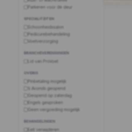
Parkeren voor de deur
SPECIALITEITEN
Schoonheidssalon
Pedicurebehandeling
Voetverzorging
BRANCHEVERENIGINGEN
Lid van ProVoet
OVERIG
Pinbetaling mogelijk
’s Avonds geopend
Geopend op zaterdag
Engels gesproken
Geen vergoeding mogelijk
BEHANDELINGEN
Eelt verwijderen