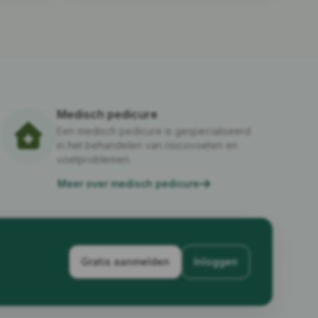
Medisch pedicure
Een medisch pedicure is gespecialiseerd
in het behandelen van risicovoeten en
voetproblemen.
Meer over medisch pedicure
Gratis aanmelden
Inloggen