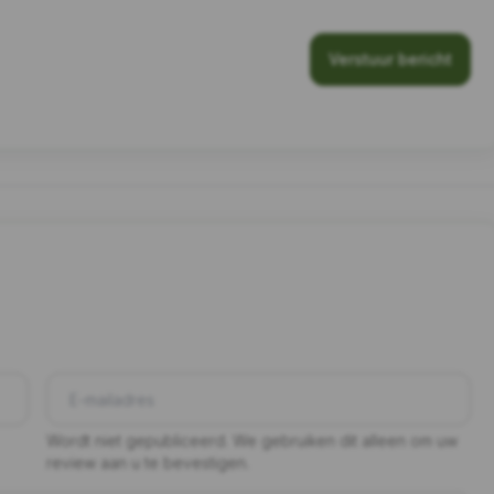
Verstuur bericht
Wordt niet gepubliceerd. We gebruiken dit alleen om uw
review aan u te bevestigen.