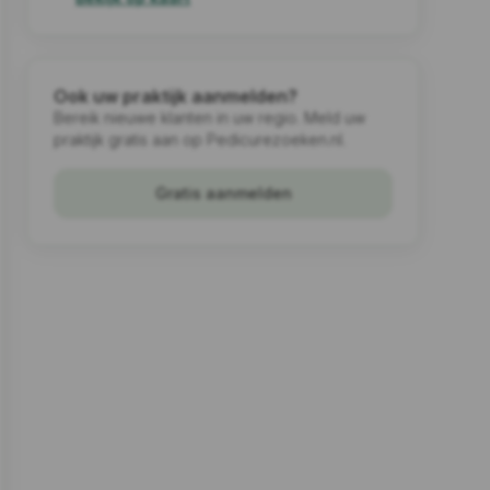
Ook uw praktijk aanmelden?
Bereik nieuwe klanten in uw regio. Meld uw
praktijk gratis aan op Pedicurezoeken.nl.
Gratis aanmelden