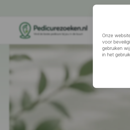
Pedicure z
Onze website
voor beveilig
gebruiken wij
in het gebru