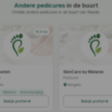
Andere pedicures
in de buurt
Ontdek andere pedicures in de buurt van Neede.
16,9 km
Voeten
SkinCare by Melanie
e
Pedicure
lo
Hengelo
Medisch
Voetverzorging
Bekijk profiel
Bekijk profiel