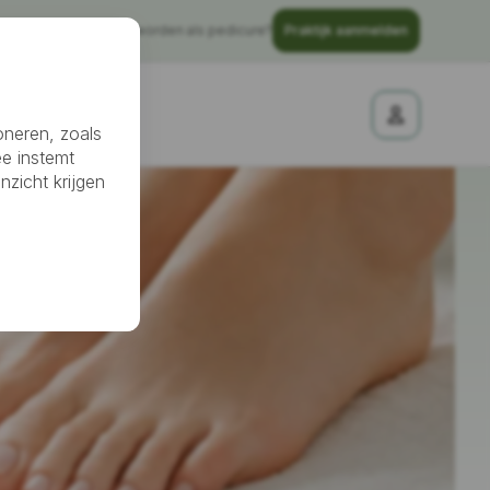
Gratis vindbaar worden als pedicure?
Praktijk aanmelden
nheidssalon
oneren, zoals
ee instemt
nzicht krijgen