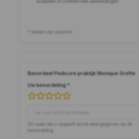
acquisitie of commerciële aanbiedingen.
* Velden zijn verplicht
Beoordeel Pedicure praktijk Monique Grefte
Uw beoordeling *
De naam die u opgeeft wordt weergegeven op de
beoordeling.