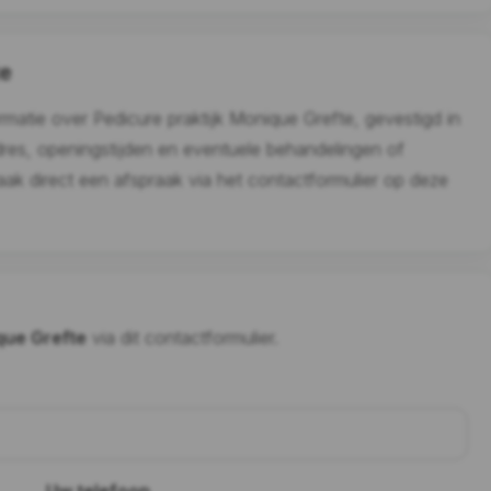
te
ormatie over Pedicure praktijk Monique Grefte, gevestigd in
dres, openingstijden en eventuele behandelingen of
aak direct een afspraak via het contactformulier op deze
que Grefte
via dit contactformulier.