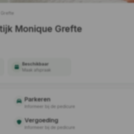
 Grefte
tijk Monique Grefte
Beschikbaar
Maak afspraak
Parkeren
Informeer bij de pedicure
Vergoeding
Informeer bij de pedicure