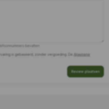
telefoonnummers bevatten
ervaring is gebaseerd, zonder vergoeding. De
Algemene
Review plaatsen