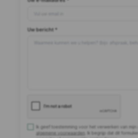
Uw e-mailadres *
Uw bericht *
Ik geef toestemming voor het verwerken van mij
algemene voorwaarden
. Ik begrijp dat dit formu