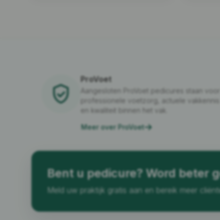
ProVoet
Aangesloten ProVoet pedicures staan voor
professionele voetzorg, actuele vakkennis
en kwaliteit binnen het vak.
Meer over ProVoet
Bent u pedicure? Word beter 
Meld uw praktijk gratis aan en bereik meer cliënt