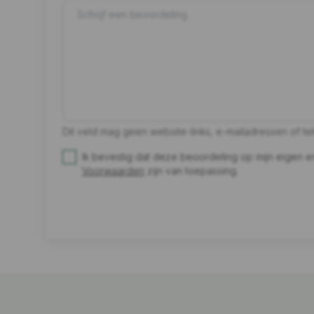
Dit veld mag geen website-links, e-mailadressen of 
Ik bevestig dat deze beoordeling op mijn eigen 
Voorwaarden
zijn van toepassing.