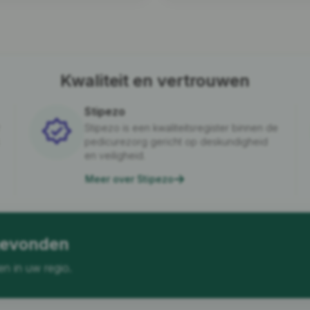
Kwaliteit en vertrouwen
Stipezo
Stipezo is een kwaliteitsregister binnen de
pedicurezorg gericht op deskundigheid
en veiligheid.
Meer over Stipezo
gevonden
en in uw regio.