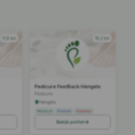
17,8 km
18,2 km
Pedicure FeetBack Hengelo
Pedicure
Hengelo
Medisch
ProVoet
Diabetes
Bekijk profiel