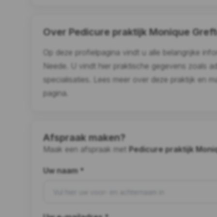
Over Pedicure praktijk Monique Gref
Op deze profielpagina vindt u alle belangrijke inf
Neede. U vindt hier praktische gegevens zoals a
specialisaties. Lees meer over deze praktijk en m
pagina.
Afspraak maken?
Maak een afspraak met
Pedicure praktijk Moni
Uw naam *