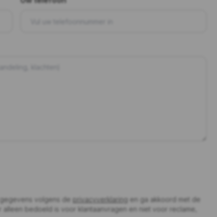
Uw telefoon
n gegevens volgens de
privacyverklaring
en ga akkoord met de
lier alleen bedoeld is voor klantaanvragen en niet voor reclame,