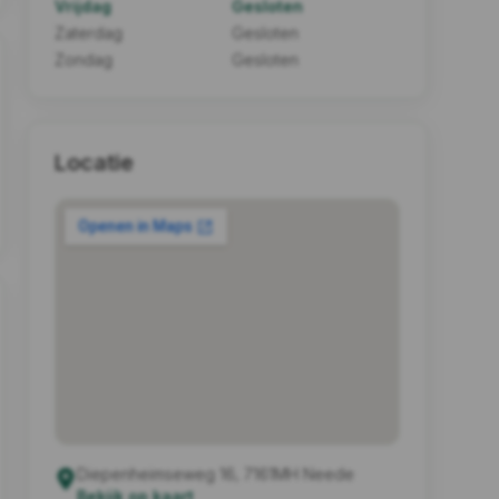
Vrijdag
Gesloten
Zaterdag
Gesloten
Zondag
Gesloten
Locatie
Diepenheimseweg 16, 7161MH Neede
Bekijk op kaart