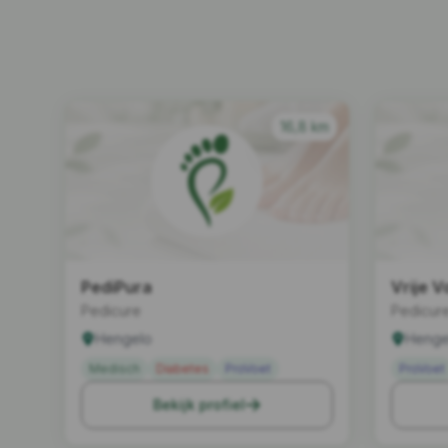
16,8 km
PediPura
Vrije 
Pedicure
Pedicur
Hengelo
Henge
Medisch
Diabetes
ProVoet
ProVoet
Bekijk profiel