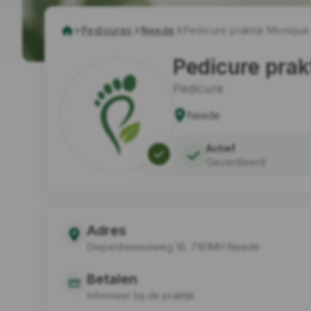
Pedicures
Neede
Pedicure praktijk Monique
Pedicure prak
Pedicure
Neede
Actief
Geverifieerd
Adres
Diepenheimseweg 16, 7161MH Neede
Betalen
Informeer bij de praktijk